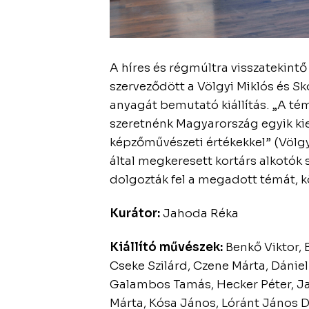
A híres és régmúltra visszatekint
szerveződött a Völgyi Miklós és 
anyagát bemutató kiállítás. „A té
szeretnénk Magyarország egyik kie
képzőművészeti értékekkel” (Völgy
által megkeresett kortárs alkotók
dolgozták fel a megadott témát, k
Kurátor:
Jahoda Réka
Kiállító művészek:
Benkő Viktor, 
Cseke Szilárd, Czene Márta, Dániel
Galambos Tamás, Hecker Péter, Jak
Márta, Kósa János, Lóránt János De