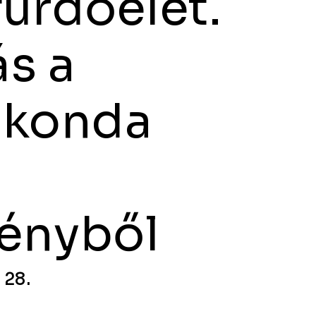
ürdőélet.
s a
Skonda
ényből
. 28.