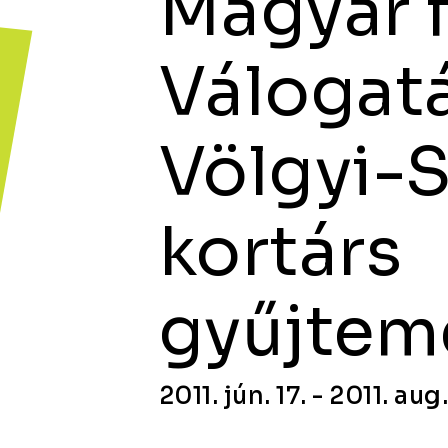
Magyar f
Válogatá
Völgyi-
kortárs
gyűjtem
2011. jún. 17. - 2011. aug