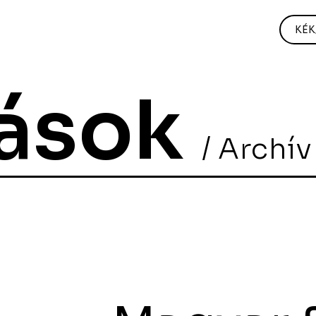
KÉK
tások
/ Archív