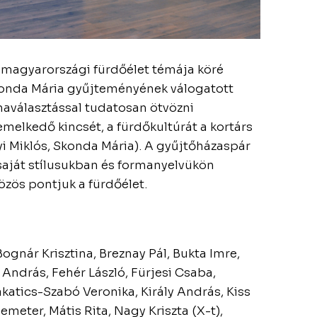
ő magyarországi fürdőélet témája köré
Skonda Mária gyűjteményének válogatott
maválasztással tudatosan ötvözni
melkedő kincsét, a fürdőkultúrát a kortárs
i Miklós, Skonda Mária). A gyűjtőházaspár
 saját stílusukban és formanyelvükön
özös pontjuk a fürdőélet.
Bognár Krisztina, Breznay Pál, Bukta Imre,
 András, Fehér László, Fürjesi Csaba,
atics-Szabó Veronika, Király András, Kiss
meter, Mátis Rita, Nagy Kriszta (X-t),