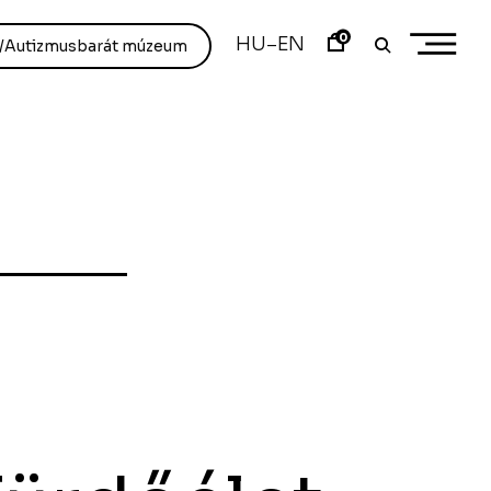
0
HU
EN
–
/Autizmusbarát múzeum