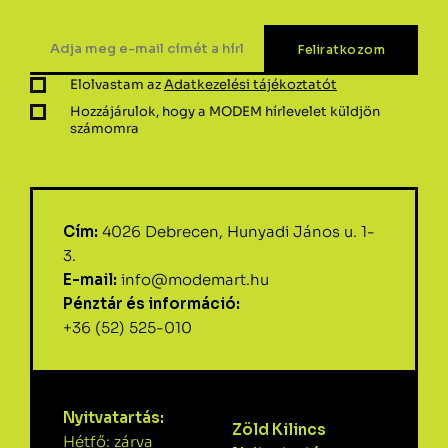
Elolvastam az
Adatkezelési tájékoztatót
Hozzájárulok, hogy a MODEM hírlevelet küldjön
számomra
Cím:
4026 Debrecen, Hunyadi János u. 1-
3.
E-mail:
info@modemart.hu
Pénztár és információ:
+36 (52) 525-010
Nyitvatartás:
Zöld Kilincs
Hétfő: zárva