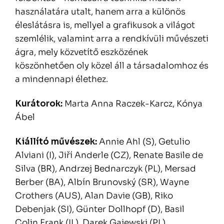
használatára utalt, hanem arra a különös
éleslátásra is, mellyel a grafikusok a világot
szemlélik, valamint arra a rendkívüli művészeti
ágra, mely közvetítő eszközének
köszönhetően oly közel áll a társadalomhoz és
a mindennapi élethez.
Kurátorok:
Marta Anna Raczek-Karcz, Kónya
Ábel
Kiállító művészek:
Annie Ahl (S), Getulio
Alviani (I), Jiří Anderle (CZ), Renate Basile de
Silva (BR), Andrzej Bednarczyk (PL), Mersad
Berber (BA), Albín Brunovský (SR), Wayne
Crothers (AUS), Alan Davie (GB), Riko
Debenjak (SI), Günter Dollhopf (D), Basil
Colin Frank (IL), Darek Gajewski (PL),