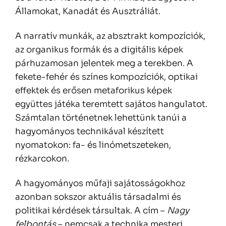
Államokat, Kanadát és Ausztráliát.
A narratív munkák, az absztrakt kompozíciók,
az organikus formák és a digitális képek
párhuzamosan jelentek meg a terekben. A
fekete-fehér és színes kompozíciók, optikai
effektek és erősen metaforikus képek
együttes játéka teremtett sajátos hangulatot.
Számtalan történetnek lehettünk tanúi a
hagyományos technikával készített
nyomatokon: fa- és linómetszeteken,
rézkarcokon.
A hagyományos műfaji sajátosságokhoz
azonban sokszor aktuális társadalmi és
politikai kérdések társultak. A cím –
Nagy
felbontás
– nemcsak a technika mesteri