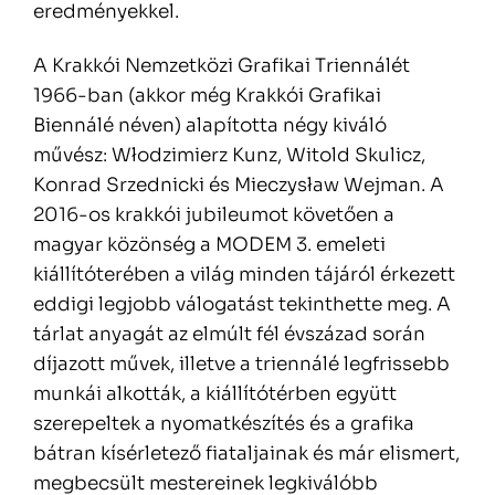
eredményekkel.
A Krakkói Nemzetközi Grafikai Triennálét
1966-ban (akkor még Krakkói Grafikai
Biennálé néven) alapította négy kiváló
művész: Włodzimierz Kunz, Witold Skulicz,
Konrad Srzednicki és Mieczysław Wejman. A
2016-os krakkói jubileumot követően a
magyar közönség a MODEM 3. emeleti
kiállítóterében a világ minden tájáról érkezett
eddigi legjobb válogatást tekinthette meg. A
tárlat anyagát az elmúlt fél évszázad során
díjazott művek, illetve a triennálé legfrissebb
munkái alkották, a kiállítótérben együtt
szerepeltek a nyomatkészítés és a grafika
bátran kísérletező fiataljainak és már elismert,
megbecsült mestereinek legkiválóbb