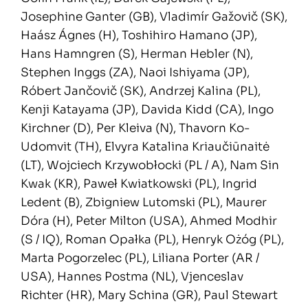
Josephine Ganter (GB), Vladimír Gažovič (SK),
Haász Ágnes (H), Toshihiro Hamano (JP),
Hans Hamngren (S), Herman Hebler (N),
Stephen Inggs (ZA), Naoi Ishiyama (JP),
Róbert Jančovič (SK), Andrzej Kalina (PL),
Kenji Katayama (JP), Davida Kidd (CA), Ingo
Kirchner (D), Per Kleiva (N), Thavorn Ko-
Udomvit (TH), Elvyra Katalina Kriaučiūnaitė
(LT), Wojciech Krzywobłocki (PL / A), Nam Sin
Kwak (KR), Paweł Kwiatkowski (PL), Ingrid
Ledent (B), Zbigniew Lutomski (PL), Maurer
Dóra (H), Peter Milton (USA), Ahmed Modhir
(S / IQ), Roman Opałka (PL), Henryk Ożóg (PL),
Marta Pogorzelec (PL), Liliana Porter (AR /
USA), Hannes Postma (NL), Vjenceslav
Richter (HR), Mary Schina (GR), Paul Stewart