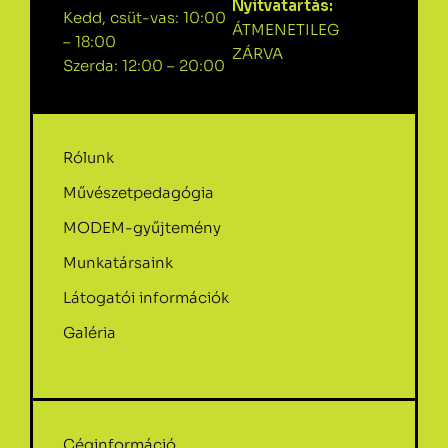
Nyitvatartás:
Kedd, csüt-vas: 10:00
ÁTMENETILEG
– 18:00
ZÁRVA
Szerda: 12:00 – 20:00
Rólunk
Művészetpedagógia
MODEM-gyűjtemény
Munkatársaink
Látogatói információk
Galéria
Céginformáció