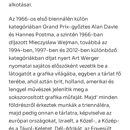
alkotásai.
Az 1966-os első biennálén külön
kategóriában Grand Prix-győztes Alan Davie
és Hannes Postma, a szintén 1966-ban
díjazott Mieczysław Wejman, továbbá az
1994-ben, 1997-ben és 2012-ben különböző
kategóriákban díjat nyert Art Werger
nyomatai sajátos előszóként vezetik be a
látogatót a grafika világába, egyben a tárlat fő
terébe, ahol aztán brit, holland, amerikai és
lengyel művészek jelenítik meg a
sokszorosított grafika műfaját. Majd’ minden
földrészről érkeztek munkák a triennáléra,
majd pedig onnan e tárlatra, képviselve az
európai országokat, Izraelt, a Közel-, a Közép-
és a Távol-Keletet, Dél-Afrikát, az Egyesült