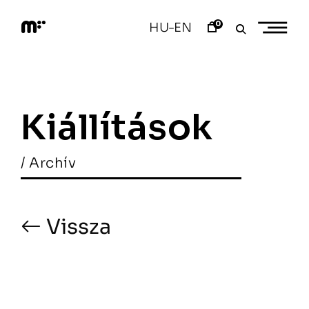
Skip
to
0
HU
EN
–
content
M
o
d
e
m
a
Kiállítások
r
t
/ Archív
Vissza