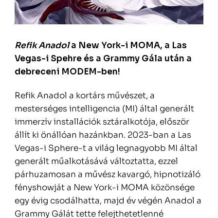
Refik Anadol
a New York-i MOMA, a Las
Vegas-i Spehre és a Grammy Gála után a
debreceni MODEM-ben!
Refik Anadol a kortárs művészet, a
mesterséges intelligencia (MI) által generált
immerzív installációk sztáralkotója, először
állít ki önállóan hazánkban. 2023-ban a Las
Vegas-i Sphere-t a világ legnagyobb MI által
generált műalkotásává változtatta, ezzel
párhuzamosan a művész kavargó, hipnotizáló
fényshowját a New York-i MOMA közönsége
egy évig csodálhatta, majd év végén Anadol a
Grammy Gálát tette felejthetetlenné