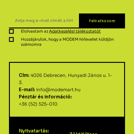
Elolvastam az
Adatkezelési tájékoztatót
Hozzájárulok, hogy a MODEM hírlevelet küldjön
számomra
Cím:
4026 Debrecen, Hunyadi János u. 1-
3.
E-mail:
info@modemart.hu
Pénztár és információ:
+36 (52) 525-010
Nyitvatartás: