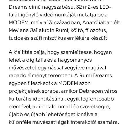
Dreams című nagyszabású, 32 m2-es LED-
falat igénylő videómunkáját mutatja be a
MODEM, mely a 13. században, Anatóliában élt
Mevlana Jallaludin Rumi, költő, filozófus,
tudós és szúfi misztikus emlékére készült.
A kiállítás célja, hogy szemléltesse, hogyan
lehet a digitális és a hagyományos
művészetet egymással vegyítve magával
ragadó élményt teremteni. A Rumi Dreams
egyben illeszkedik a MODEM azon
projektjeinek sorába, amikor Debrecen város
kulturális identitásának egyik legfontosabb
elemével, az irodalommal lép szövetségre,
újabb és újabb lehetőséget kínálva a
különféle művészeti ágak interakciói számára.