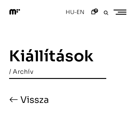
Skip
to
0
HU
EN
–
content
M
o
d
e
m
a
Kiállítások
r
t
/ Archív
Vissza