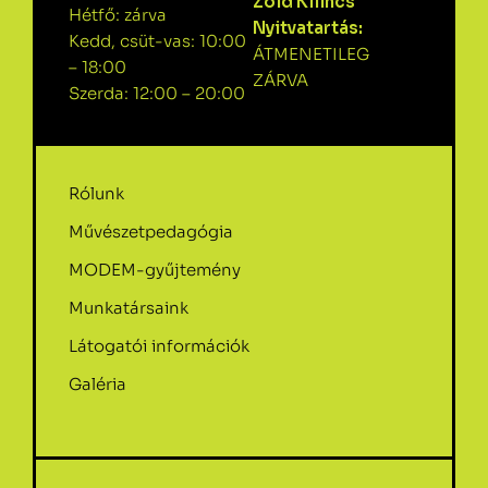
Zöld Kilincs
Hétfő: zárva
Nyitvatartás:
Kedd, csüt-vas: 10:00
ÁTMENETILEG
– 18:00
ZÁRVA
Szerda: 12:00 – 20:00
Rólunk
Művészetpedagógia
MODEM-gyűjtemény
Munkatársaink
Látogatói információk
Galéria