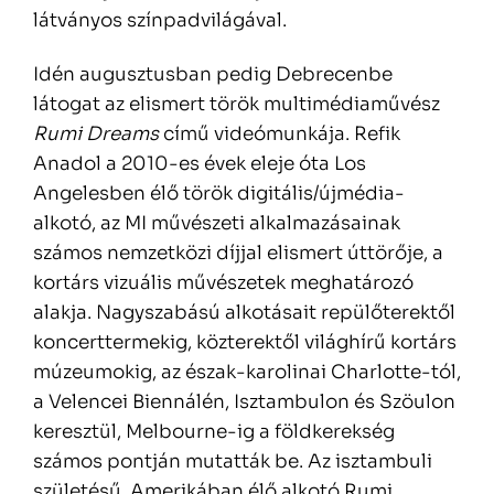
látványos színpadvilágával.
Idén augusztusban pedig Debrecenbe
látogat az elismert török multimédiaművész
Rumi Dreams
című videómunkája. Refik
Anadol a 2010-es évek eleje óta Los
Angelesben élő török digitális/újmédia-
alkotó, az MI művészeti alkalmazásainak
számos nemzetközi díjjal elismert úttörője, a
kortárs vizuális művészetek meghatározó
alakja. Nagyszabású alkotásait repülőterektől
koncerttermekig, közterektől világhírű kortárs
múzeumokig, az észak-karolinai Charlotte-tól,
a Velencei Biennálén, Isztambulon és Szöulon
keresztül, Melbourne-ig a földkerekség
számos pontján mutatták be. Az isztambuli
születésű, Amerikában élő alkotó Rumi