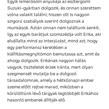
Egyik ismerősöm anyukája az esztergomi
Suzuki-gyárban dolgozik, és onnan szerettem
volna valakit találni, hiszen ott is nagyon
szigorú szabályok szerint dolgoznak a
munkások. Aztán onnan nem találtunk senkit,
így az egyik barátjuk szomszédja volt Erika, aki
elvállalta mind az interjúzást, mind azt, hogy
egy performansz keretében a
kiállításmegnyitómon bemutassa azt, amit és
ahogy dolgozik. Erikának nagyon hálás
vagyok, tiszteletet érzek iránta, mert olyan
szegmensét mutatja be a dolgozó
társadalomnak, amely a hétköznapi ember
szeme előtt rejtve marad, miközben a
körülöttünk lévő tárgyak legtöbbjét Erikához
hasonló emberek állítják elő.