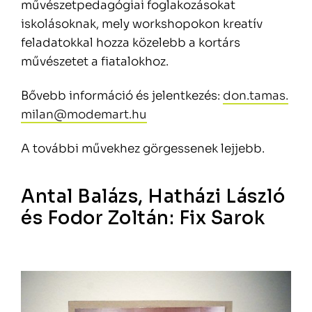
művészetpedagógiai foglakozásokat
iskolásoknak, mely workshopokon kreatív
feladatokkal hozza közelebb a kortárs
művészetet a fiatalokhoz.
Bővebb információ és jelentkezés:
don.tamas.
milan@modemart.hu
A további művekhez görgessenek lejjebb.
Antal Balázs, Hatházi László
és Fodor Zoltán: Fix Sarok