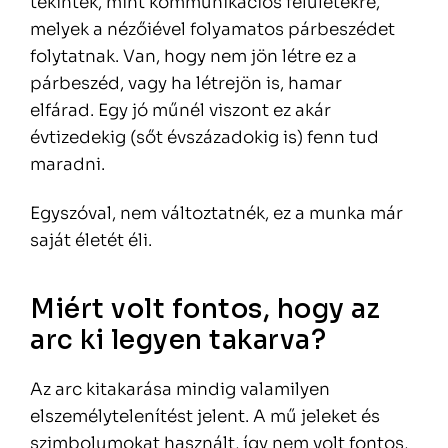
tekintek, mint kommunikációs felületekre,
melyek a nézőiével folyamatos párbeszédet
folytatnak. Van, hogy nem jön létre ez a
párbeszéd, vagy ha létrejön is, hamar
elfárad. Egy jó műnél viszont ez akár
évtizedekig (sőt évszázadokig is) fenn tud
maradni.
Egyszóval, nem változtatnék, ez a munka már
saját életét éli.
Miért volt fontos, hogy az
arc ki legyen takarva?
Az arc kitakarása mindig valamilyen
elszemélytelenítést jelent. A mű jeleket és
szimbolumokat használt, így nem volt fontos,