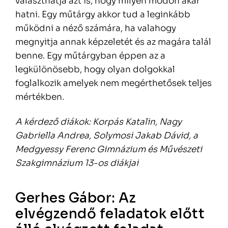
választhatja azt is, hogy milyen módon akar
hatni. Egy műtárgy akkor tud a leginkább
működni a néző számára, ha valahogy
megnyitja annak képzeletét és az magára talál
benne. Egy műtárgyban éppen az a
legkülönösebb, hogy olyan dolgokkal
foglalkozik amelyek nem megérthetősek teljes
mértékben.
A kérdező diákok: Korpás Katalin, Nagy
Gabriella Andrea, Solymosi Jakab Dávid, a
Medgyessy Ferenc Gimnázium és Művészeti
Szakgimnázium 13-os diákjai
Gerhes Gábor: Az
elvégzendő feladatok előtt