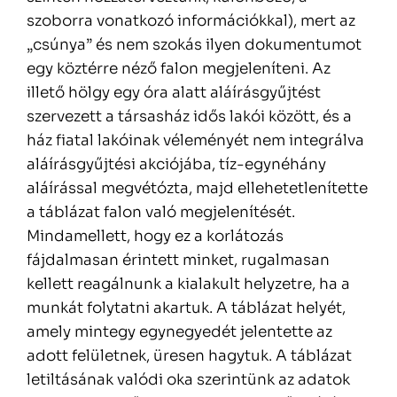
szoborra vonatkozó információkkal), mert az
„csúnya” és nem szokás ilyen dokumentumot
egy köztérre néző falon megjeleníteni. Az
illető hölgy egy óra alatt aláírásgyűjtést
szervezett a társasház idős lakói között, és a
ház fiatal lakóinak véleményét nem integrálva
aláírásgyűjtési akciójába, tíz-egynéhány
aláírással megvétózta, majd ellehetetlenítette
a táblázat falon való megjelenítését.
Mindamellett, hogy ez a korlátozás
fájdalmasan érintett minket, rugalmasan
kellett reagálnunk a kialakult helyzetre, ha a
munkát folytatni akartuk. A táblázat helyét,
amely mintegy egynegyedét jelentette az
adott felületnek, üresen hagytuk. A táblázat
letiltásának valódi oka szerintünk az adatok