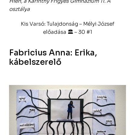
Hien, a Karinthy Frigyes Gimnázium 11. A
osztálya
Kis Varsó: Tulajdonság – Mélyi József
előadása 🏛 – 30 #1
Fabricius Anna: Erika,
kábelszerelő