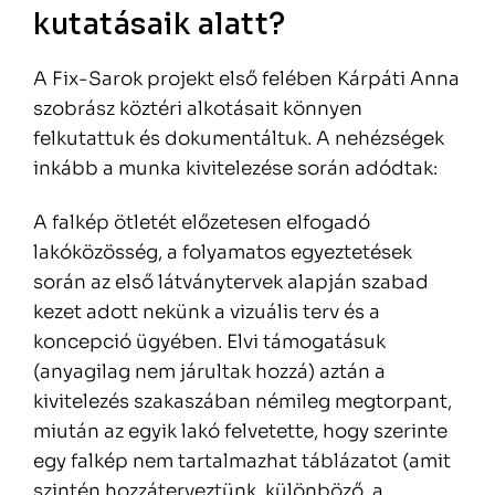
kutatásaik alatt?
A Fix-Sarok projekt első felében Kárpáti Anna
szobrász köztéri alkotásait könnyen
felkutattuk és dokumentáltuk. A nehézségek
inkább a munka kivitelezése során adódtak:
A falkép ötletét előzetesen elfogadó
lakóközösség, a folyamatos egyeztetések
során az első látványtervek alapján szabad
kezet adott nekünk a vizuális terv és a
koncepció ügyében. Elvi támogatásuk
(anyagilag nem járultak hozzá) aztán a
kivitelezés szakaszában némileg megtorpant,
miután az egyik lakó felvetette, hogy szerinte
egy falkép nem tartalmazhat táblázatot (amit
szintén hozzáterveztünk, különböző, a