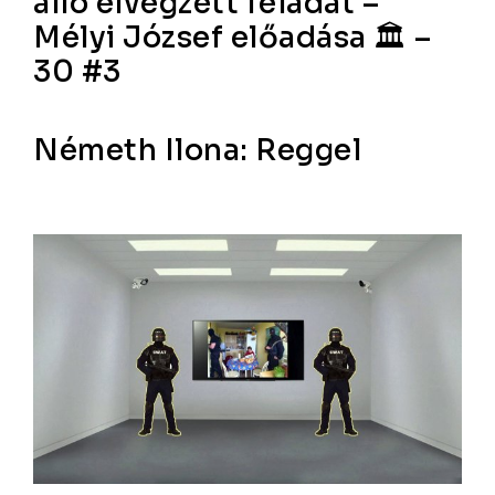
álló elvégzett feladat –
Mélyi József előadása 🏛 –
30 #3
Németh Ilona: Reggel