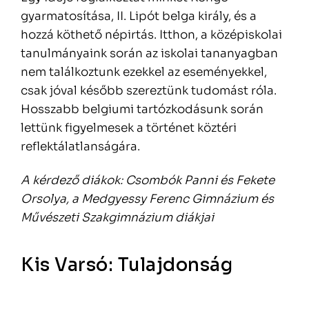
gyarmatosítása, II. Lipót belga király, és a
hozzá köthető népirtás. Itthon, a középiskolai
tanulmányaink során az iskolai tananyagban
nem találkoztunk ezekkel az eseményekkel,
csak jóval később szereztünk tudomást róla.
Hosszabb belgiumi tartózkodásunk során
lettünk figyelmesek a történet köztéri
reflektálatlanságára.
A kérdező diákok: Csombók Panni és Fekete
Orsolya, a Medgyessy Ferenc Gimnázium és
Művészeti Szakgimnázium diákjai
Kis Varsó: Tulajdonság