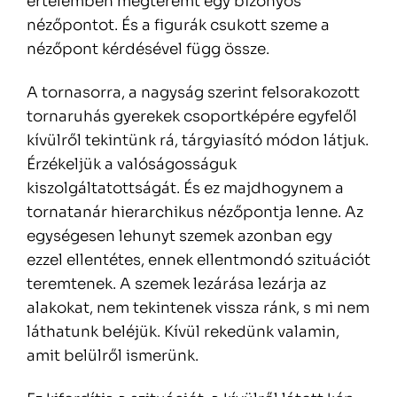
értelemben megteremt egy bizonyos
nézőpontot. És a figurák csukott szeme a
nézőpont kérdésével függ össze.
A tornasorra, a nagyság szerint felsorakozott
tornaruhás gyerekek csoportképére egyfelől
kívülről tekintünk rá, tárgyiasító módon látjuk.
Érzékeljük a valóságosságuk
kiszolgáltatottságát. És ez majdhogynem a
tornatanár hierarchikus nézőpontja lenne. Az
egységesen lehunyt szemek azonban egy
ezzel ellentétes, ennek ellentmondó szituációt
teremtenek. A szemek lezárása lezárja az
alakokat, nem tekintenek vissza ránk, s mi nem
láthatunk beléjük. Kívül rekedünk valamin,
amit belülről ismerünk.