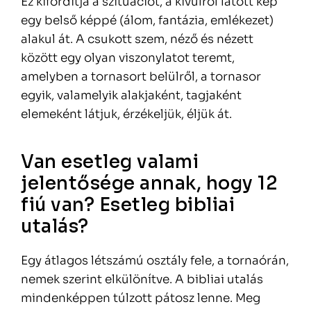
Ez kifordítja a szituációt, a kívülről látott kép
egy belső képpé (álom, fantázia, emlékezet)
alakul át. A csukott szem, néző és nézett
között egy olyan viszonylatot teremt,
amelyben a tornasort belülről, a tornasor
egyik, valamelyik alakjaként, tagjaként
elemeként látjuk, érzékeljük, éljük át.
Van esetleg valami
jelentősége annak, hogy 12
fiú van? Esetleg bibliai
utalás?
Egy átlagos létszámú osztály fele, a tornaórán,
nemek szerint elkülönítve. A bibliai utalás
mindenképpen túlzott pátosz lenne. Meg