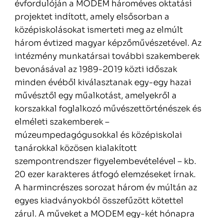
évfordulóján a MODEM hároméves oktatási
projektet indított, amely elsősorban a
középiskolásokat ismerteti meg az elmúlt
három évtized magyar képzőművészetével. Az
intézmény munkatársai további szakemberek
bevonásával az 1989-2019 közti időszak
minden évéből kiválasztanak egy-egy hazai
művésztől egy műalkotást, amelyekről a
korszakkal foglalkozó művészettörténészek és
elméleti szakemberek –
múzeumpedagógusokkal és középiskolai
tanárokkal közösen kialakított
szempontrendszer figyelembevételével – kb.
20 ezer karakteres átfogó elemzéseket írnak.
A harmincrészes sorozat három év múltán az
egyes kiadványokból összefűzött kötettel
zárul. A műveket a MODEM egy-két hónapra