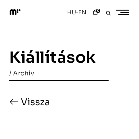
Skip
to
0
HU
EN
–
content
M
o
d
e
m
a
Kiállítások
r
t
/ Archív
Vissza