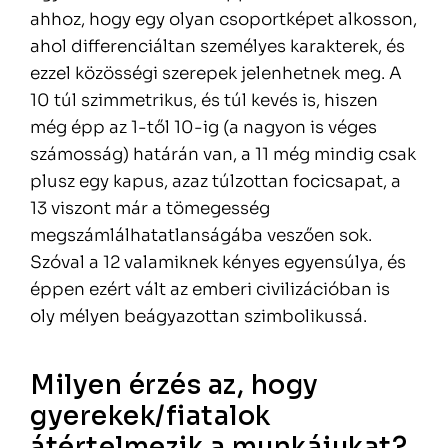
ahhoz, hogy egy olyan csoportképet alkosson,
ahol differenciáltan személyes karakterek, és
ezzel közösségi szerepek jelenhetnek meg. A
10 túl szimmetrikus, és túl kevés is, hiszen
még épp az 1-től 10-ig (a nagyon is véges
számosság) határán van, a 11 még mindig csak
plusz egy kapus, azaz túlzottan focicsapat, a
13 viszont már a tömegesség
megszámlálhatatlanságába veszően sok.
Szóval a 12 valamiknek kényes egyensúlya, és
éppen ezért vált az emberi civilizációban is
oly mélyen beágyazottan szimbolikussá.
Milyen érzés az, hogy
gyerekek/fiatalok
átértelmezik a munkájukat?