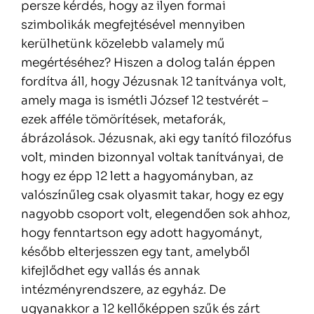
persze kérdés, hogy az ilyen formai
szimbolikák megfejtésével mennyiben
kerülhetünk közelebb valamely mű
megértéséhez? Hiszen a dolog talán éppen
fordítva áll, hogy Jézusnak 12 tanítványa volt,
amely maga is ismétli József 12 testvérét –
ezek afféle tömörítések, metaforák,
ábrázolások. Jézusnak, aki egy tanító filozófus
volt, minden bizonnyal voltak tanítványai, de
hogy ez épp 12 lett a hagyományban, az
valószínűleg csak olyasmit takar, hogy ez egy
nagyobb csoport volt, elegendően sok ahhoz,
hogy fenntartson egy adott hagyományt,
később elterjesszen egy tant, amelyből
kifejlődhet egy vallás és annak
intézményrendszere, az egyház. De
ugyanakkor a 12 kellőképpen szűk és zárt