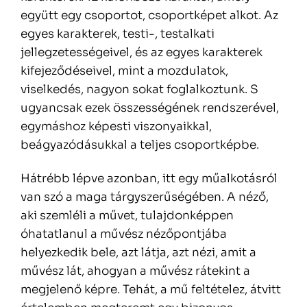
együtt egy csoportot, csoportképet alkot. Az
egyes karakterek, testi-, testalkati
jellegzetességeivel, és az egyes karakterek
kifejeződéseivel, mint a mozdulatok,
viselkedés, nagyon sokat foglalkoztunk. S
ugyancsak ezek összességének rendszerével,
egymáshoz képesti viszonyaikkal,
beágyazódásukkal a teljes csoportképbe.
Hátrébb lépve azonban, itt egy műalkotásról
van szó a maga tárgyszerűségében. A néző,
aki szemléli a művet, tulajdonképpen
óhatatlanul a művész nézőpontjába
helyezkedik bele, azt látja, azt nézi, amit a
művész lát, ahogyan a művész rátekint a
megjelenő képre. Tehát, a mű feltételez, átvitt