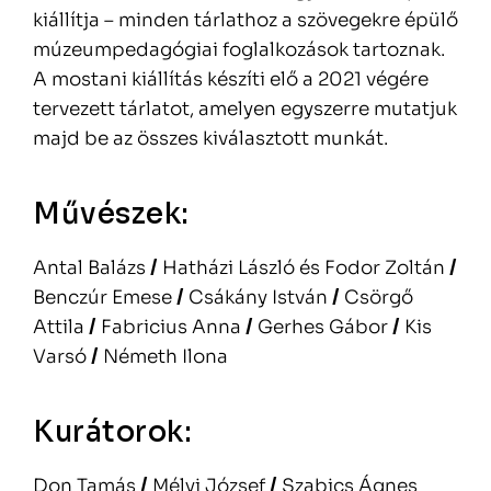
kiállítja – minden tárlathoz a szövegekre épülő
múzeumpedagógiai foglalkozások tartoznak.
A mostani kiállítás készíti elő a 2021 végére
tervezett tárlatot, amelyen egyszerre mutatjuk
majd be az összes kiválasztott munkát.
Művészek:
Antal Balázs
/
Hatházi László és Fodor Zoltán
/
Benczúr Emese
/
Csákány István
/
Csörgő
Attila
/
Fabricius Anna
/
Gerhes Gábor
/
Kis
Varsó
/
Németh Ilona
Kurátorok:
Don Tamás
/
Mélyi József
/
Szabics Ágnes