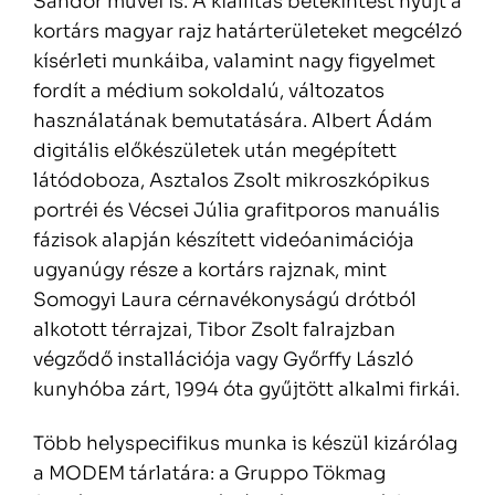
Sándor művei is. A kiállítás betekintést nyújt a
kortárs magyar rajz határterületeket megcélzó
kísérleti munkáiba, valamint nagy figyelmet
fordít a médium sokoldalú, változatos
használatának bemutatására. Albert Ádám
digitális előkészületek után megépített
látódoboza, Asztalos Zsolt mikroszkópikus
portréi és Vécsei Júlia grafitporos manuális
fázisok alapján készített videóanimációja
ugyanúgy része a kortárs rajznak, mint
Somogyi Laura cérnavékonyságú drótból
alkotott térrajzai, Tibor Zsolt falrajzban
végződő installációja vagy Győrffy László
kunyhóba zárt, 1994 óta gyűjtött alkalmi firkái.
Több helyspecifikus munka is készül kizárólag
a MODEM tárlatára: a Gruppo Tökmag