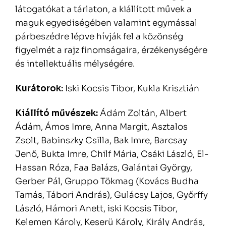
látogatókat a tárlaton, a kiállított művek a
maguk egyediségében valamint egymással
párbeszédre lépve hívják fel a közönség
figyelmét a rajz finomságaira, érzékenységére
és intellektuális mélységére.
Kurátorok:
Iski Kocsis Tibor, Kukla Krisztián
Kiállító művészek:
Ádám Zoltán, Albert
Ádám, Ámos Imre, Anna Margit, Asztalos
Zsolt, Babinszky Csilla, Bak Imre, Barcsay
Jenő, Bukta Imre, Chilf Mária, Csáki László, El-
Hassan Róza, Faa Balázs, Galántai György,
Gerber Pál, Gruppo Tökmag (Kovács Budha
Tamás, Tábori András), Gulácsy Lajos, Győrffy
László, Hámori Anett, iski Kocsis Tibor,
Kelemen Károly, Keserü Károly, Király András,