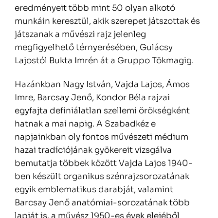
eredményeit több mint 50 olyan alkotó
munkáin keresztül, akik szerepet játszottak és
játszanak a művészi rajz jelenleg
megfigyelhető térnyerésében, Gulácsy
Lajostól Bukta Imrén át a Gruppo Tökmagig.
Hazánkban Nagy István, Vajda Lajos, Ámos
Imre, Barcsay Jenő, Kondor Béla rajzai
egyfajta definiálatlan szellemi örökségként
hatnak a mai napig. A Szabadkéz e
napjainkban oly fontos művészeti médium
hazai tradíciójának gyökereit vizsgálva
bemutatja többek között Vajda Lajos 1940-
ben készült organikus szénrajzsorozatának
egyik emblematikus darabját, valamint
Barcsay Jenő anatómiai-sorozatának több
lapját is, a művész 1950-es évek elejéből