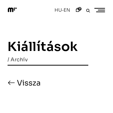
Skip
to
0
HU
EN
–
content
M
o
d
e
m
a
Kiállítások
r
t
/ Archív
Vissza