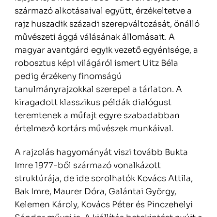
származó alkotásaival együtt, érzékeltetve a
rajz huszadik századi szerepváltozását, önálló
művészeti ággá válásának állomásait. A
magyar avantgárd egyik vezető egyénisége, a
robosztus képi világáról ismert Uitz Béla
pedig érzékeny finomságú
tanulmányrajzokkal szerepel a tárlaton. A
kiragadott klasszikus példák dialógust
teremtenek a műfajt egyre szabadabban
értelmező kortárs művészek munkáival.
A rajzolás hagyományát viszi tovább Bukta
Imre 1977-ből származó vonalkázott
struktúrája, de ide sorolhatók Kovács Attila,
Bak Imre, Maurer Dóra, Galántai György,
Kelemen Károly, Kovács Péter és Pinczehelyi