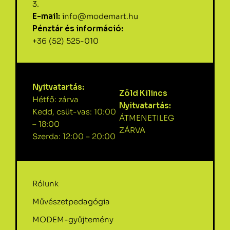
3.
E-mail:
info@modemart.hu
Pénztár és információ:
+36 (52) 525-010
Nyitvatartás:
Zöld Kilincs
Hétfő: zárva
Nyitvatartás:
Kedd, csüt-vas: 10:00
ÁTMENETILEG
– 18:00
ZÁRVA
Szerda: 12:00 – 20:00
Rólunk
Művészetpedagógia
MODEM-gyűjtemény