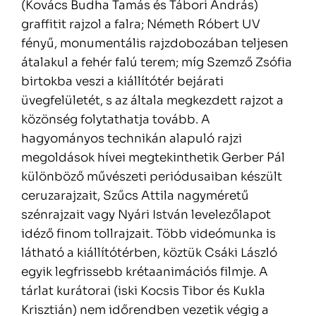
(Kovács Budha Tamás és Tábori András)
graffitit rajzol a falra; Németh Róbert UV
fényű, monumentális rajzdobozában teljesen
átalakul a fehér falú terem; míg Szemző Zsófia
birtokba veszi a kiállítótér bejárati
üvegfelületét, s az általa megkezdett rajzot a
közönség folytathatja tovább. A
hagyományos technikán alapuló rajzi
megoldások hívei megtekinthetik Gerber Pál
különböző művészeti periódusaiban készült
ceruzarajzait, Szűcs Attila nagyméretű
szénrajzait vagy Nyári István levelezőlapot
idéző finom tollrajzait. Több videómunka is
látható a kiállítótérben, köztük Csáki László
egyik legfrissebb krétaanimációs filmje. A
tárlat kurátorai (iski Kocsis Tibor és Kukla
Krisztián) nem időrendben vezetik végig a