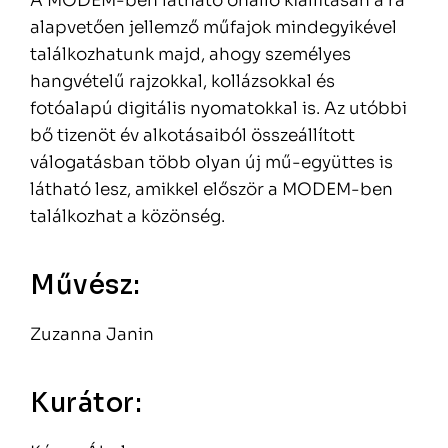
A MODEM-ben látható önálló kiállításán a rá
alapvetően jellemző műfajok mindegyikével
találkozhatunk majd, ahogy személyes
hangvételű rajzokkal, kollázsokkal és
fotóalapú digitális nyomatokkal is. Az utóbbi
bő tizenöt év alkotásaiból összeállított
válogatásban több olyan új mű-együttes is
látható lesz, amikkel először a MODEM-ben
találkozhat a közönség.
Művész:
Zuzanna Janin
Kurátor: