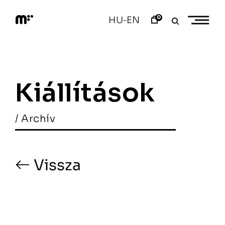
Skip
to
0
HU
EN
–
content
M
o
d
e
m
a
Kiállítások
r
t
/ Archív
Vissza