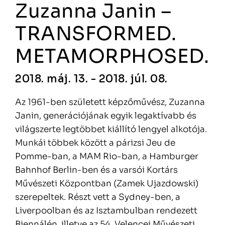
Zuzanna Janin –
TRANSFORMED.
METAMORPHOSED.
2018. máj. 13. - 2018. júl. 08.
Az 1961-ben született képzőművész, Zuzanna
Janin, generációjának egyik legaktívabb és
világszerte legtöbbet kiállító lengyel alkotója.
Munkái többek között a párizsi Jeu de
Pomme-ban, a MAM Rio-ban, a Hamburger
Bahnhof Berlin-ben és a varsói Kortárs
Művészeti Központban (Zamek Ujazdowski)
szerepeltek. Részt vett a Sydney-ben, a
Liverpoolban és az Isztambulban rendezett
Biennálén, illetve az 54. Velencei Művészeti