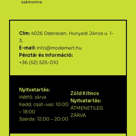
számomra
Cím:
4026 Debrecen, Hunyadi János u. 1-
3.
E-mail:
info@modemart.hu
Pénztár és információ:
+36 (52) 525-010
Nyitvatartás:
Zöld Kilincs
Hétfő: zárva
Nyitvatartás:
Kedd, csüt-vas: 10:00
ÁTMENETILEG
– 18:00
ZÁRVA
Szerda: 12:00 – 20:00