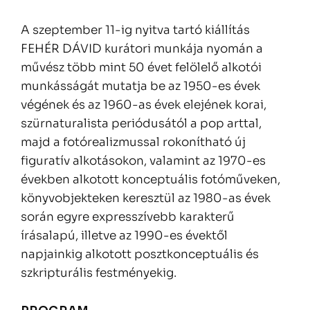
A szeptember 11-ig nyitva tartó kiállítás
FEHÉR DÁVID kurátori munkája nyomán a
művész több mint 50 évet felölelő alkotói
munkásságát mutatja be az 1950-es évek
végének és az 1960-as évek elejének korai,
szürnaturalista periódusától a pop arttal,
majd a fotórealizmussal rokonítható új
figuratív alkotásokon, valamint az 1970-es
években alkotott konceptuális fotóműveken,
könyvobjekteken keresztül az 1980-as évek
során egyre expresszívebb karakterű
írásalapú, illetve az 1990-es évektől
napjainkig alkotott posztkonceptuális és
szkripturális festményekig.