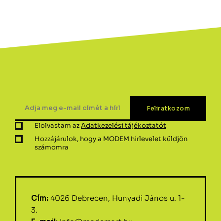
Elolvastam az
Adatkezelési tájékoztatót
Hozzájárulok, hogy a MODEM hírlevelet küldjön
számomra
Cím:
4026 Debrecen, Hunyadi János u. 1-
3.