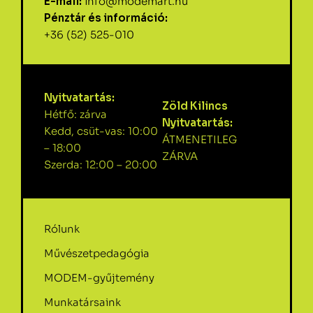
E-mail:
info@modemart.hu
Pénztár és információ:
+36 (52) 525-010
Nyitvatartás:
Zöld Kilincs
Hétfő: zárva
Nyitvatartás:
Kedd, csüt-vas: 10:00
ÁTMENETILEG
– 18:00
ZÁRVA
Szerda: 12:00 – 20:00
Rólunk
Művészetpedagógia
MODEM-gyűjtemény
Munkatársaink