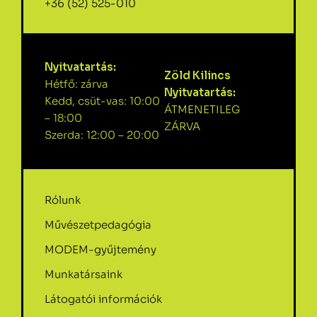
+36 (52) 525-010
Nyitvatartás:
Zöld Kilincs
Hétfő: zárva
Nyitvatartás:
Kedd, csüt-vas: 10:00
ÁTMENETILEG
– 18:00
ZÁRVA
Szerda: 12:00 – 20:00
Rólunk
Művészetpedagógia
MODEM-gyűjtemény
Munkatársaink
Látogatói információk