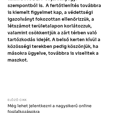
szempontból is. A fertőtlenítés továbbra
is kiemelt figyelmet kap, a védettségi
igazolványt fokozottan ellenőrizzük, a
létszámot területalapon korlátozzuk,
valamint csökkentjük a zárt térben való
tartózkodás idejét. A belső kerten kívül a
közösségi terekben pedig köszönjük, ha
másokra ügyelve, továbbra is viselitek a
maszkot.
Bejegyzés
navigáció
ELŐZŐ CIKK
Még lehet jelentkezni a nagysikerű online
foglalkozásokra