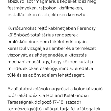
abszurd, sőt imaginárius képeket idéz meg
festményeken, rajzokon, kisfilmeken,
installációkon és objekteken keresztül.
Kuriózumokat rejtő kabinetjében Ferenczy
különböző totalitárius rendszerek
emlékképeinek nem tökéletes klónjain
keresztül vizsgálja az ember és a természet
viszonyát, az elidegenedés, a kifosztás
mechanizmusát úgy, hogy közben kutatja
mindezek okait csakúgy, mint az eredet, a
túlélés és az önvédelem lehetőségeit.
Az állatábrázolások nagyrészt a kolonializáció
időszakát idézik, a Holland Kelet-indiai
Társaságnak dolgozó 17-18. századi
természetgyűjtők világát tárja fel a látogatók