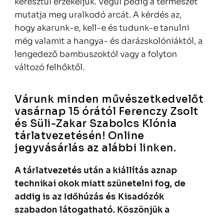
keresztül érzékeljük. Végül pedig a természet
mutatja meg uralkodó arcát. A kérdés az,
hogy akarunk-e, kell-e és tudunk-e tanulni
még valamit a hangya- és darázskolóniáktól, a
lengedező bambuszoktól vagy a folyton
változó felhőktől.
Várunk minden művészetkedvelőt
vasárnap 15 órától Ferenczy Zsolt
és Süli-Zakar Szabolcs Klónia
tárlatvezetésén! Online
jegyvásárlás az alábbi
linken
.
A tárlatvezetés után a kiállítás aznap
technikai okok miatt szünetelni fog, de
addig is az Időhúzás és Kisadózók
szabadon látogatható. Köszönjük a