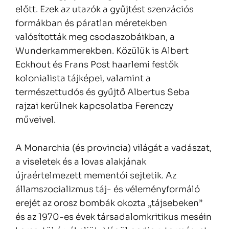
előtt. Ezek az utazók a gyűjtést szenzációs
formákban és páratlan méretekben
valósították meg csodaszobáikban, a
Wunderkammerekben. Közülük is Albert
Eckhout és Frans Post haarlemi festők
kolonialista tájképei, valamint a
természettudós és gyűjtő Albertus Seba
rajzai kerülnek kapcsolatba Ferenczy
műveivel.
A Monarchia (és provincia) világát a vadászat,
a viseletek és a lovas alakjának
újraértelmezett mementói sejtetik. Az
államszocializmus táj- és véleményformáló
erejét az orosz bombák okozta „tájsebeken”
és az 1970-es évek társadalomkritikus meséin