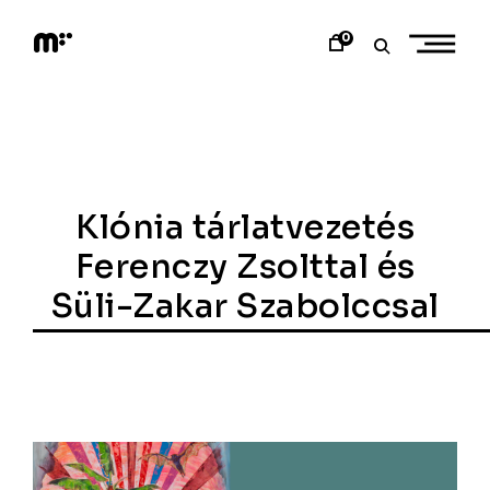
Skip
to
0
content
M
o
d
e
m
a
r
t
Klónia tárlatvezetés
Ferenczy Zsolttal és
Süli-Zakar Szabolccsal