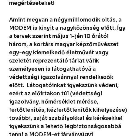
megértéseteket!
Amint megvan a négymilliomodik oltás, a
MODEM is kinyit a nagyközönség előtt. Így
a tervek szerint május 1-jén 10 órától
három, a kortárs magyar képzőművészet
egy-egy kiemelkedő életművét vagy
szeletét reprezentáló tárlat válik
személyesen is látogathatóvá a
védettségi igazolvánnyal rendelkezők
előtt.
Látogatóinkat igyekszünk védeni,
ezért az előírtakon túl (védettségi
igazolvány, hőmérséklet mérése,
fertőtlenítés, kézfertőtlenítők kihelyezése)
további, saját szabályokkal és kérésekkel
igyekszünk a lehető legbiztonságosabbá
tenni a MODEM-et járványügyi