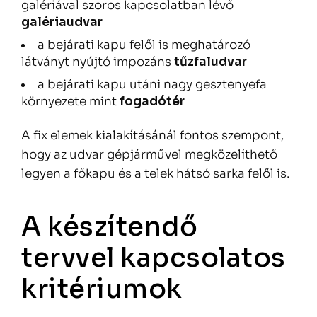
galériával szoros kapcsolatban lévő
galé
riaudvar
a bejárati kapu felől is meghatározó
látványt nyújtó impozáns
tűzfaludvar
a bejárati kapu utáni nagy gesztenyefa
környezete mint
fogad
óté
r
A fix elemek kialakításánál fontos szempont,
hogy az udvar gépjárművel megközelíthető
legyen a főkapu és a telek hátsó sarka felől is.
A készítendő
tervvel kapcsolatos
kritériumok