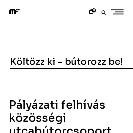
Skip
to
0
content
M
o
d
e
m
a
r
t
Költözz ki – bútorozz be!
Pályázati felhívás
közösségi
utcabútorcsoport