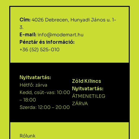
Cím:
4026 Debrecen, Hunyadi János u. 1-
3.
E-mail:
info@modemart.hu
Pénztár és információ:
+36 (52) 525-010
Nyitvatartás:
Zöld Kilincs
Hétfő: zárva
Nyitvatartás:
Kedd, csüt-vas: 10:00
ÁTMENETILEG
– 18:00
ZÁRVA
Szerda: 12:00 – 20:00
Rólunk