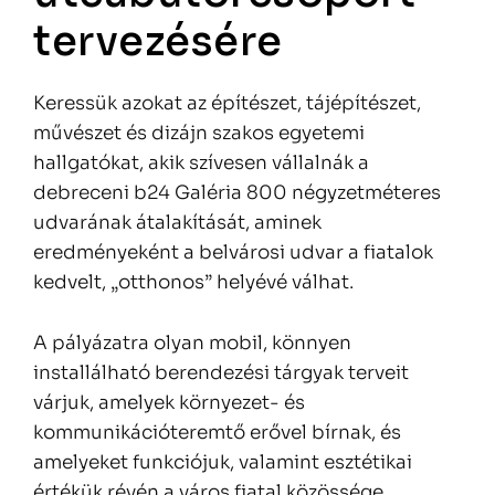
tervezésére
Keressük azokat az építészet, tájépítészet,
művészet és dizájn szakos egyetemi
hallgatókat, akik szívesen vállalnák a
debreceni b24 Galéria 800 négyzetméteres
udvarának átalakítását, aminek
eredményeként a belvárosi udvar a fiatalok
kedvelt, „otthonos” helyévé válhat.
A pályázatra olyan mobil, könnyen
installálható berendezési tárgyak terveit
várjuk, amelyek környezet- és
kommunikációteremtő erővel bírnak, és
amelyeket funkciójuk, valamint esztétikai
értékük révén a város fiatal közössége