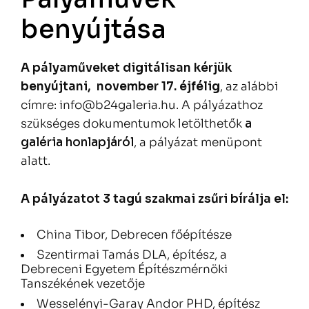
benyújtása
A pályaműveket digitálisan k
érjük
benyújtani, november 17. éjfélig
, az alábbi
címre: info@b24galeria.hu. A pályázathoz
szükséges dokumentumok letölthetők
a
galéria honlapjáról
, a pályázat menüpont
alatt.
A pályázatot 3 tagú szakmai zsűri bírálja el:
China Tibor, Debrecen főépítésze
Szentirmai Tamás DLA, építész, a
Debreceni Egyetem Építészmérnöki
Tanszékének vezetője
Wesselényi-Garay Andor PHD, építész