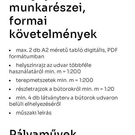
munkarészei,
formai
követelmények
max. 2 db A2 méretű tabló digitális, PDF
formátumban
helyszínrajz az udvar többféle
használatáról min. m = 1:200
terepmetszetek min. m = 1:200
részletrajzok a bútorokról min. m = 1:20
min. 4 db látványterv a bútorok udvaron
belüli elhelyezéséről
műszaki leírás
Pályaművek