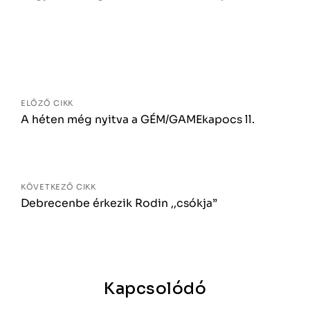
Bejegyzés
navigáció
ELŐZŐ CIKK
A héten még nyitva a GÉM/GAMEkapocs ll.
KÖVETKEZŐ CIKK
Debrecenbe érkezik Rodin ,,csókja”
Kapcsolódó