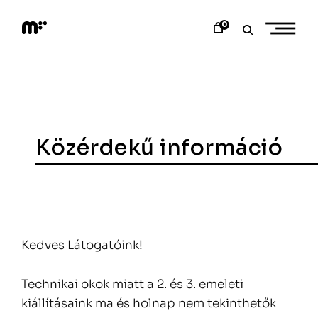
Skip
to
0
content
M
o
d
e
m
a
r
t
Közérdekű információ
Kedves Látogatóink!
Technikai okok miatt a 2. és 3. emeleti
kiállításaink ma és holnap nem tekinthetők