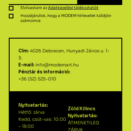
Elolvastam az
Adatkezelési tájékoztatót
Hozzájárulok, hogy a MODEM hírlevelet küldjön
számomra
Cím:
4026 Debrecen, Hunyadi János u. 1-
3.
E-mail:
info@modemart.hu
Pénztár és információ:
+36 (52) 525-010
Nyitvatartás:
Zöld Kilincs
Hétfő: zárva
Nyitvatartás:
Kedd, csüt-vas: 10:00
ÁTMENETILEG
– 18:00
ZÁRVA