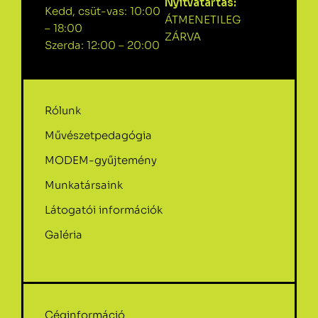
Nyitvatartás:
Kedd, csüt-vas: 10:00
ÁTMENETILEG
– 18:00
ZÁRVA
Szerda: 12:00 – 20:00
Rólunk
Művészetpedagógia
MODEM-gyűjtemény
Munkatársaink
Látogatói információk
Galéria
Céginformáció