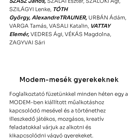
SZÁSZ János,
SZALAI Eszter, SZALÓKI Ági,
SZILÁGYI Lenke,
TÓTH
György,
AlexandreTRAUNER,
URBÁN Ádám,
VARGA Tamás, VASALI Katalin,
VATTAY
Elemér,
VEDRES Ági, VÉKÁS Magdolna,
ZAGYVAI Sári
Modem-mesék gyerekeknek
Foglalkoztató füzetünkkel minden héten egy a
MODEM-ben kiállított műalkotáshoz
kapcsolódó mesével és a történethez
illeszkedő játékos, mozgásos, kreatív
feladatokkal várjuk az alkotni és
kikapcsolódni vágyó gyerekeket.