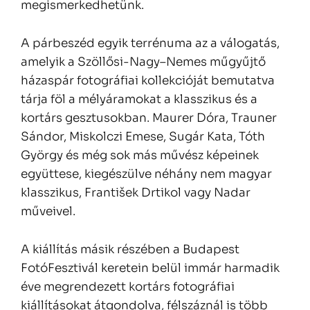
megismerkedhetünk.
A párbeszéd egyik terrénuma az a válogatás,
amelyik a Szöllősi-Nagy–Nemes műgyűjtő
házaspár fotográfiai kollekcióját bemutatva
tárja föl a mélyáramokat a klasszikus és a
kortárs gesztusokban. Maurer Dóra, Trauner
Sándor, Miskolczi Emese, Sugár Kata, Tóth
György és még sok más művész képeinek
együttese, kiegészülve néhány nem magyar
klasszikus, František Drtikol vagy Nadar
műveivel.
A kiállítás másik részében a Budapest
FotóFesztivál keretein belül immár harmadik
éve megrendezett kortárs fotográfiai
kiállításokat átgondolva, félszáznál is több