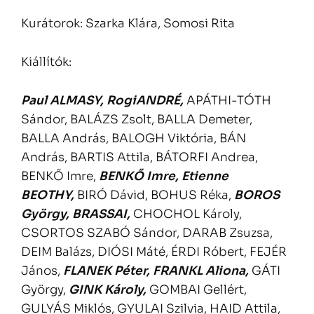
Kurátorok: Szarka Klára, Somosi Rita
Kiállítók:
Paul ALMASY,
RogiANDRÉ,
APÁTHI-TÓTH
Sándor, BALÁZS Zsolt, BALLA Demeter,
BALLA András, BALOGH Viktória, BÁN
András, BARTIS Attila, BÁTORFI Andrea,
BENKŐ Imre,
BENKŐ Imre,
Etienne
BEOTHY,
BIRÓ Dávid, BOHUS Réka,
BOROS
György,
BRASSAI,
CHOCHOL Károly,
CSORTOS SZABÓ Sándor, DARAB Zsuzsa,
DEIM Balázs, DIÓSI Máté, ÉRDI Róbert, FEJÉR
János,
FLANEK Péter,
FRANKL Aliona,
GÁTI
György,
GINK Károly,
GOMBAI Gellért,
GULYÁS Miklós, GYULAI Szilvia, HAID Attila,