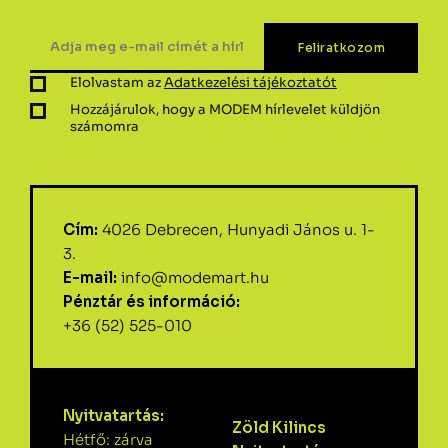
Elolvastam az
Adatkezelési tájékoztatót
Hozzájárulok, hogy a MODEM hírlevelet küldjön
számomra
Cím:
4026 Debrecen, Hunyadi János u. 1-
3.
E-mail:
info@modemart.hu
Pénztár és információ:
+36 (52) 525-010
Nyitvatartás:
Zöld Kilincs
Hétfő: zárva