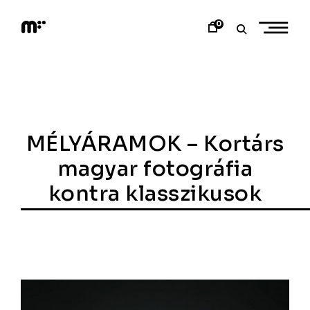
Skip
to
0
content
M
o
d
e
m
a
r
t
MÉLYÁRAMOK – Kortárs
magyar fotográfia
kontra klasszikusok