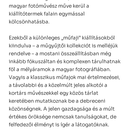
magyar fotóművész műve kerül a
kiállítótermek falain egymással
kölcsönhatásba.
Ezekből a különleges „műfaji” kiállításokból
kiindulva – a műgyűjtői kollekciót is melléjük
rendelve – a mostani összeállításban még
inkább fókuszáltan és komplexen tárulhatnak
föl a mélyáramok a magyar fotográfiában.
Vagyis a klasszikus műfajok mai értelmezései,
a távolabbi és a közelmúlt jeles alkotói a
kortárs művészekkel egy közös tárlat
keretében mutatkoznak be a debreceni
közönségnek. A jelen gazdagsága és a múlt
értékes öröksége nemcsak tanulságokat, de
felfedezői élményt is ígér a látogatóknak.