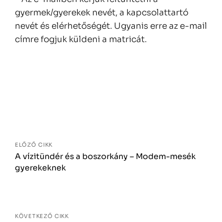
gyermek/gyerekek nevét, a kapcsolattartó
nevét és elérhetőségét. Ugyanis erre az e-mail
címre fogjuk küldeni a matricát.
Bejegyzés
navigáció
ELŐZŐ CIKK
A vízitündér és a boszorkány – Modem-mesék
gyerekeknek
KÖVETKEZŐ CIKK