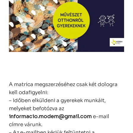
A matrica megszerzéséhez csak két dologra
kell odafigyelni:
– Időben elküldeni a gyerekek munkáit,
melyeket befotózva az
informacio.modem@gmail.com
e-mail
címre várunk.
– Az e-mailben kérjük feltüntetni a