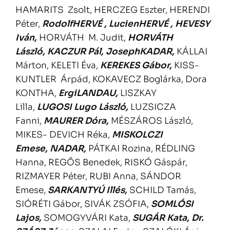
HAMARITS Zsolt, HERCZEG Eszter, HERENDI
Péter,
RodolfHERVÉ ,
LucienHERVÉ ,
HEVESY
Iván,
HORVÁTH M. Judit,
HORVÁTH
László,
KACZUR Pál,
JosephKADAR,
KÁLLAI
Márton, KELETI Éva,
KEREKES Gábor,
KISS-
KUNTLER Árpád, KOKAVECZ Boglárka, Dora
KONTHA,
ErgiLANDAU,
LISZKAY
Lilla,
LUGOSI Lugo László,
LUZSICZA
Fanni,
MAURER Dóra,
MÉSZÁROS László,
MIKES- DEVICH Réka,
MISKOLCZI
Emese,
NADAR,
PÁTKAI Rozina, RÉDLING
Hanna, REGŐS Benedek, RISKÓ Gáspár,
RIZMAYER Péter, RUBI Anna, SÁNDOR
Emese,
SARKANTYÚ Illés,
SCHILD Tamás,
SIÓRÉTI Gábor, SIVÁK ZSÓFIA,
SOMLÓSI
Lajos,
SOMOGYVÁRI Kata,
SUGÁR Kata,
Dr.