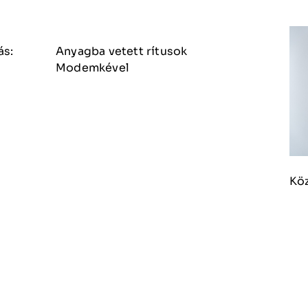
ás:
Anyagba vetett rítusok
Modemkével
Kö