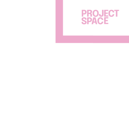
Bejegyzés
navigáció