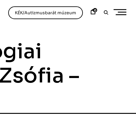
0
KÉK/Autizmusbarát múzeum
giai
Zsófia –