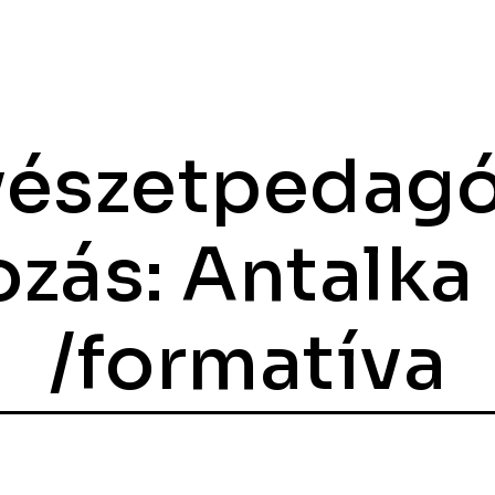
észetpedagó
ozás: Antalka 
/formatíva