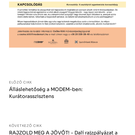
Bejegyzés
navigáció
ELŐZŐ CIKK
Álláslehetőség a MODEM-ben:
Kurátorasszisztens
KÖVETKEZŐ CIKK
RAJZOLD MEG A JÖVŐT! - Dalí rajzpályázat a