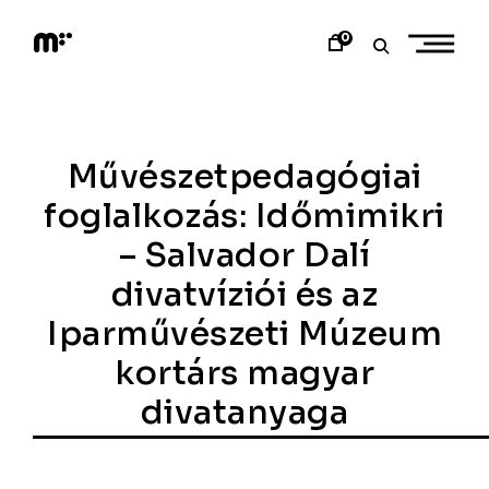
Skip
to
0
content
M
o
d
e
m
a
Művészetpedagógiai
r
t
foglalkozás: Időmimikri
– Salvador Dalí
divatvíziói és az
Iparművészeti Múzeum
kortárs magyar
divatanyaga