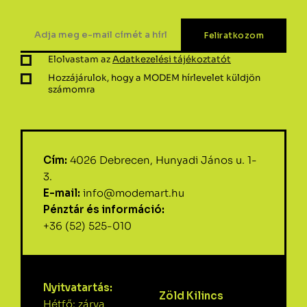
Elolvastam az
Adatkezelési tájékoztatót
Hozzájárulok, hogy a MODEM hírlevelet küldjön
számomra
Cím:
4026 Debrecen, Hunyadi János u. 1-
3.
E-mail:
info@modemart.hu
Pénztár és információ:
+36 (52) 525-010
Nyitvatartás:
Zöld Kilincs
Hétfő: zárva