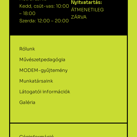
Nyitvatartás:
Kedd, csüt-vas: 10:00
ÁTMENETILEG
– 18:00
ZÁRVA
Szerda: 12:00 – 20:00
Rólunk
Művészetpedagógia
MODEM-gyűjtemény
Munkatársaink
Látogatói információk
Galéria
Céginformáció