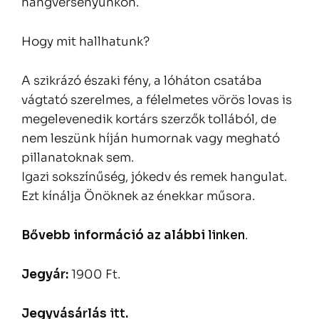
hangversenyünkön.
Hogy mit hallhatunk?
A szikrázó északi fény, a lóháton csatába
vágtató szerelmes, a félelmetes vörös lovas is
megelevenedik kortárs szerzők tollából, de
nem leszünk híján humornak vagy megható
pillanatoknak sem.
Igazi sokszínűség, jókedv és remek hangulat.
Ezt kínálja Önöknek az énekkar műsora.
Bővebb információ
az alábbi
linken
.
Jegyár:
1900 Ft.
Jegyvásárlás
itt
.