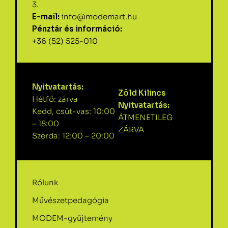
3.
E-mail:
info@modemart.hu
Pénztár és információ:
+36 (52) 525-010
Nyitvatartás:
Zöld Kilincs
Hétfő: zárva
Nyitvatartás:
Kedd, csüt-vas: 10:00
ÁTMENETILEG
– 18:00
ZÁRVA
Szerda: 12:00 – 20:00
Rólunk
Művészetpedagógia
MODEM-gyűjtemény