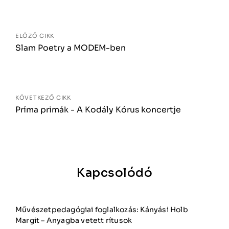
Bejegyzés
navigáció
ELŐZŐ CIKK
Slam Poetry a MODEM-ben
KÖVETKEZŐ CIKK
Príma primák - A Kodály Kórus koncertje
Kapcsolódó
Művészetpedagógiai foglalkozás: Kányási Holb
Margit – Anyagba vetett rítusok