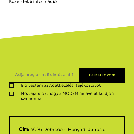
Közérdekű információ
Elolvastam az
Adatkezelési tájékoztatót
Hozzájárulok, hogy a MODEM hírlevelet küldjön
számomra
Cím:
4026 Debrecen, Hunyadi János u. 1-