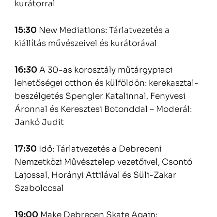
kurátorral
15:30
New Mediations: Tárlatvezetés a
kiállítás művészeivel és kurátorával
16:30
A 30-as korosztály műtárgypiaci
lehetőségei otthon és külföldön: kerekasztal-
beszélgetés Spengler Katalinnal, Fenyvesi
Áronnal és Keresztesi Botonddal – Moderál:
Jankó Judit
17:30
Idő: Tárlatvezetés a Debreceni
Nemzetközi Művésztelep vezetőivel, Csontó
Lajossal, Horányi Attilával és Süli-Zakar
Szabolccsal
19:00
Make Debrecen Skate Again: