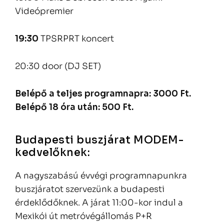
Videópremier
19:30
TPSRPRT koncert
20:30 door (DJ SET)
Belépő a teljes programnapra: 3000 Ft.
Belépő 18 óra után: 500 Ft.
Budapesti buszjárat MODEM-
kedvelőknek:
A nagyszabású évvégi programnapunkra
buszjáratot szervezünk a budapesti
érdeklődőknek. A járat 11:00-kor indul a
Mexikói út metróvégállomás P+R