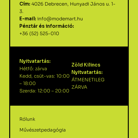
Cím:
4026 Debrecen, Hunyadi János u. 1-
3.
E-mail:
info@modemart.hu
Pénztár és információ:
+36 (52) 525-010
Nyitvatartás:
Zöld Kilincs
Hétfő: zárva
Nyitvatartás:
Kedd, csüt-vas: 10:00
ÁTMENETILEG
– 18:00
ZÁRVA
Szerda: 12:00 – 20:00
Rólunk
Művészetpedagógia