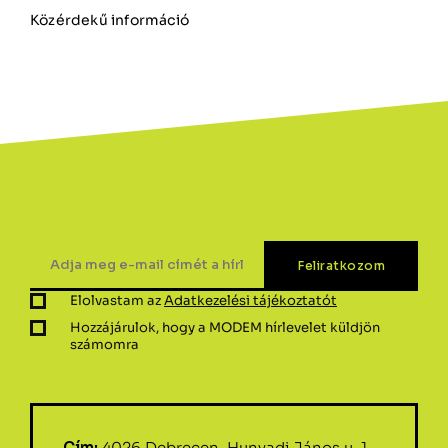
Közérdekű információ
Elolvastam az
Adatkezelési tájékoztatót
Hozzájárulok, hogy a MODEM hírlevelet küldjön
számomra
Cím:
4026 Debrecen, Hunyadi János u. 1-