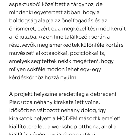
aspektusból közelített a tárgyhoz, de
mindenki egyetértett abban, hogy a
boldogság alapja az önelfogadás és az
önismeret, ezért ez a megközelítési mód került
a fókuszba. Az on line találkozók során a
résztvevők megismerkedtek különféle kortárs
művészeti alkotásokkal, pozíciókkal is,
amelyek segítettek nekik megérteni, hogy
milyen sokféle módon lehet egy-egy
kérdéskörhöz hozzá nyúlni.
A projekt helyszíne eredetileg a debreceni
Piac utca néhány kirakata lett volna.
Időközben változott néhány dolog, így
kirakatok helyett a MODEM második emeleti
kiállítótere lett a workshop otthona, ahol a
kiállítás végén egy játékos grafikai