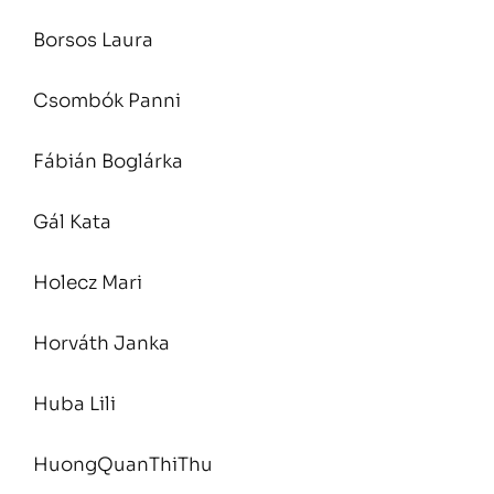
Borsos Laura
Csombók Panni
Fábián Boglárka
Gál Kata
Holecz Mari
Horváth Janka
Huba Lili
HuongQuanThiThu