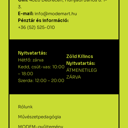
3.
E-mail:
info@modemart.hu
Pénztár és információ:
+36 (52) 525-010
Nyitvatartás:
Zöld Kilincs
Hétfő: zárva
Nyitvatartás:
Kedd, csüt-vas: 10:00
ÁTMENETILEG
– 18:00
ZÁRVA
Szerda: 12:00 – 20:00
Rólunk
Művészetpedagógia
MODEM-gyűjtemény