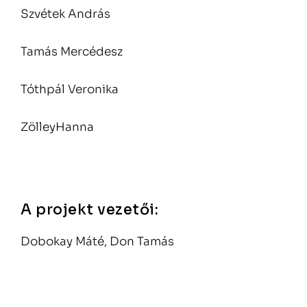
Szvétek András
Tamás Mercédesz
Tóthpál Veronika
ZölleyHanna
A projekt vezetői:
Dobokay Máté, Don Tamás
Bejegyzés