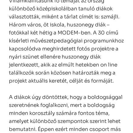
Villámkiállításunk fő témáját az ország
különböző középiskoláiban tanuló diákok
választották, miként a tárlat címét is: szmájli.
Három város, öt iskola, huszonegy diák –
fotókkal két hétig a MODEM-ben. A 30 című
kísérleti művészetpedagógiai programunkhoz
kapcsolódva meghirdetett fotós projektre a
nyári szünet ellenére huszonegy diák
jelentkezett, akik az elmúlt hetekben on line
találkozók során közösen határozták meg a
projekt aktuális keretét, célját és formáját.
A diákok úgy döntöttek, hogy a boldogsággal
szeretnének foglalkozni, mert a boldogság
minden korosztály számára fontos téma,
amelyet különböző szempontok szerint lehet
bemutatni. Éppen ezért minden csoport más