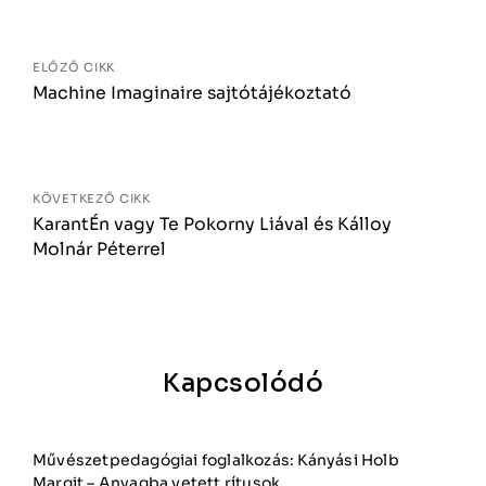
navigáció
ELŐZŐ CIKK
Machine Imaginaire sajtótájékoztató
KÖVETKEZŐ CIKK
KarantÉn vagy Te Pokorny Liával és Kálloy
Molnár Péterrel
Kapcsolódó
Művészetpedagógiai foglalkozás: Kányási Holb
Margit – Anyagba vetett rítusok