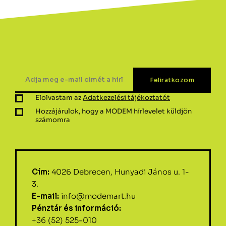
Elolvastam az
Adatkezelési tájékoztatót
Hozzájárulok, hogy a MODEM hírlevelet küldjön
számomra
Cím:
4026 Debrecen, Hunyadi János u. 1-
3.
E-mail:
info@modemart.hu
Pénztár és információ:
+36 (52) 525-010