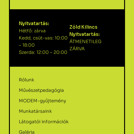
Nyitvatartás:
Zöld Kilincs
Hétfő: zárva
Nyitvatartás:
Kedd, csüt-vas: 10:00
ÁTMENETILEG
– 18:00
ZÁRVA
Szerda: 12:00 – 20:00
Rólunk
Művészetpedagógia
MODEM-gyűjtemény
Munkatársaink
Látogatói információk
Galéria