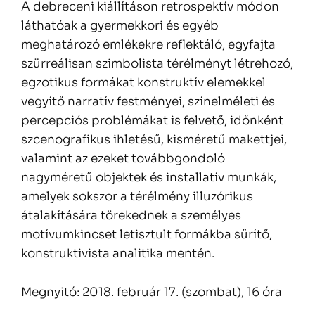
A debreceni kiállításon retrospektív módon
láthatóak a gyermekkori és egyéb
meghatározó emlékekre reflektáló, egyfajta
szürreálisan szimbolista térélményt létrehozó,
egzotikus formákat konstruktív elemekkel
vegyítő narratív festményei, színelméleti és
percepciós problémákat is felvető, időnként
szcenografikus ihletésű, kisméretű makettjei,
valamint az ezeket továbbgondoló
nagyméretű objektek és installatív munkák,
amelyek sokszor a térélmény illuzórikus
átalakítására törekednek a személyes
motívumkincset letisztult formákba sűrítő,
konstruktivista analitika mentén.
Megnyitó: 2018. február 17. (szombat), 16 óra