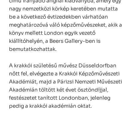
című irányadó angliai kiadványba, amely egy
nagy nemzetközi körkép keretében mutatta
be a következő évtizedekben várhatóan
meghatározóvá váló képzőművészeket, akik a
könyv mellett London egyik vezető
kiállítóhelyén, a Beers Gallery-ben is
bemutatkozhattak.
A krakkói születésű művész Düsseldorfban
nőtt fel, elvégezte a Krakkói Képzőművészeti
Akadémiát, majd a Párizsi Nemzeti Művészeti
Akadémián töltött két évet ösztöndíjjal,
festészetet tanított Londonban, jelenleg
pedig a krakkói akadémián oktat.