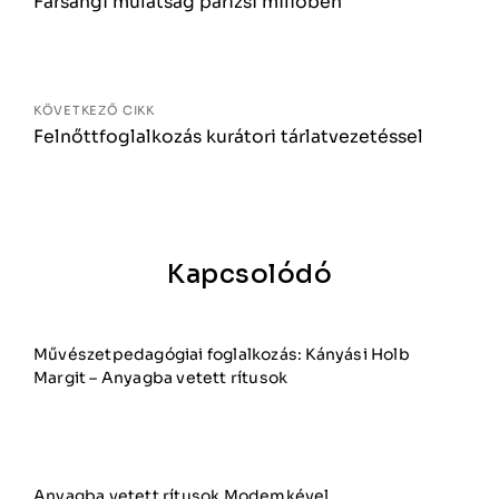
Farsangi mulatság párizsi miliőben
KÖVETKEZŐ CIKK
Felnőttfoglalkozás kurátori tárlatvezetéssel
Kapcsolódó
Művészetpedagógiai foglalkozás: Kányási Holb
Margit – Anyagba vetett rítusok
Anyagba vetett rítusok Modemkével