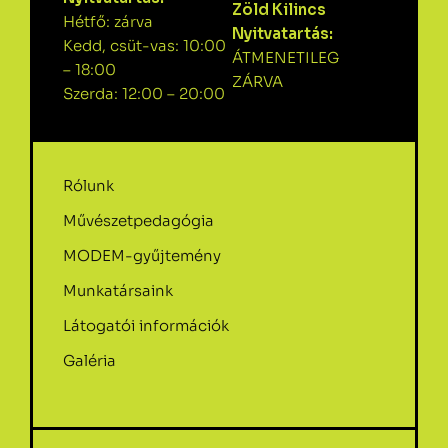
Zöld Kilincs
Hétfő: zárva
Nyitvatartás:
Kedd, csüt-vas: 10:00
ÁTMENETILEG
– 18:00
ZÁRVA
Szerda: 12:00 – 20:00
Rólunk
Művészetpedagógia
MODEM-gyűjtemény
Munkatársaink
Látogatói információk
Galéria