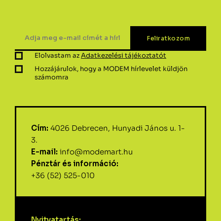
Elolvastam az
Adatkezelési tájékoztatót
Hozzájárulok, hogy a MODEM hírlevelet küldjön
számomra
Cím:
4026 Debrecen, Hunyadi János u. 1-
3.
E-mail:
info@modemart.hu
Pénztár és információ:
+36 (52) 525-010
Nyitvatartás: