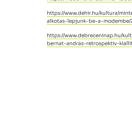
https://www.dehir.hu/kultura/min
alkotas-lepjunk-be-a-modembe/
https://www.debreceninap.hu/kult
bernat-andras-retrospektiv-kial