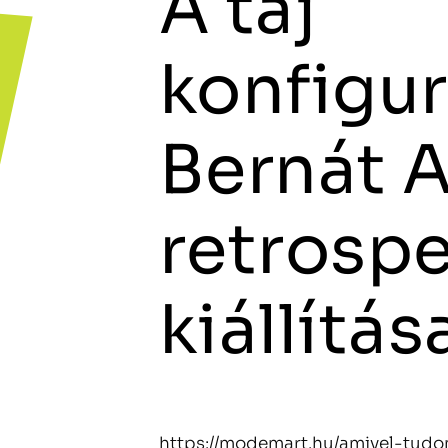
A táj
konfigur
Bernát 
retrospe
kiállítás
https://modemart.hu/amivel-tud