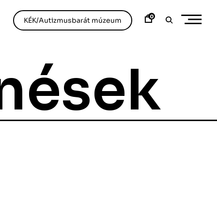
0
KÉK/Autizmusbarát múzeum
nések