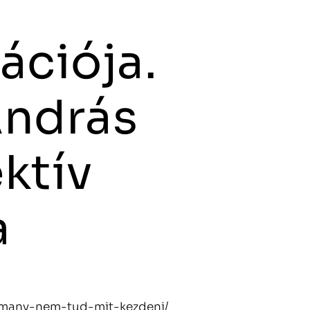
ációja.
András
ktív
a
omany-nem-tud-mit-kezdeni/