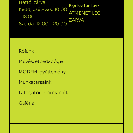
Hétfő: zárva
Nyitvatartás:
Kedd, csüt-vas: 10:00
ÁTMENETILEG
– 18:00
ZÁRVA
Szerda: 12:00 – 20:00
Rólunk
Művészetpedagógia
MODEM-gyűjtemény
Munkatársaink
Látogatói információk
Galéria