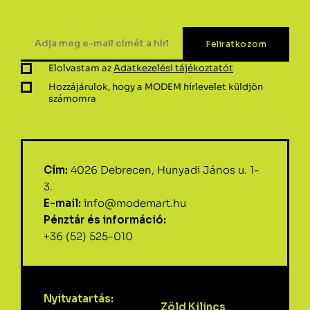
Elolvastam az
Adatkezelési tájékoztatót
Hozzájárulok, hogy a MODEM hírlevelet küldjön
számomra
Cím:
4026 Debrecen, Hunyadi János u. 1-
3.
E-mail:
info@modemart.hu
Pénztár és információ:
+36 (52) 525-010
Nyitvatartás:
Zöld Kilincs