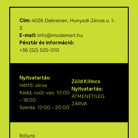
Cím:
4026 Debrecen, Hunyadi János u. 1-
3.
E-mail:
info@modemart.hu
Pénztár és információ:
+36 (52) 525-010
Nyitvatartás:
Zöld Kilincs
Hétfő: zárva
Nyitvatartás:
Kedd, csüt-vas: 10:00
ÁTMENETILEG
– 18:00
ZÁRVA
Szerda: 12:00 – 20:00
Rólunk