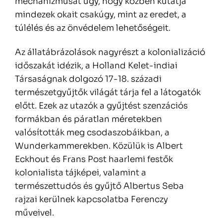
mechanizmusát úgy, hogy közben kutatja
mindezek okait csakúgy, mint az eredet, a
túlélés és az önvédelem lehetőségeit.
Az állatábrázolások nagyrészt a kolonializáció
időszakát idézik, a Holland Kelet-indiai
Társaságnak dolgozó 17-18. századi
természetgyűjtők világát tárja fel a látogatók
előtt. Ezek az utazók a gyűjtést szenzációs
formákban és páratlan méretekben
valósították meg csodaszobáikban, a
Wunderkammerekben. Közülük is Albert
Eckhout és Frans Post haarlemi festők
kolonialista tájképei, valamint a
természettudós és gyűjtő Albertus Seba
rajzai kerülnek kapcsolatba Ferenczy
műveivel.