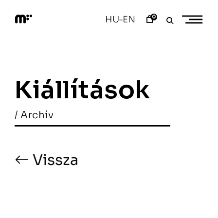
Skip
to
0
HU
EN
–
content
M
o
d
e
m
a
Kiállítások
r
t
/ Archív
Vissza