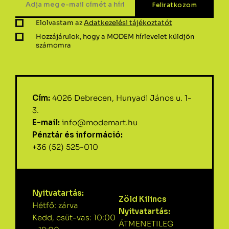
Elolvastam az
Adatkezelési tájékoztatót
Hozzájárulok, hogy a MODEM hírlevelet küldjön
számomra
Cím:
4026 Debrecen, Hunyadi János u. 1-
3.
E-mail:
info@modemart.hu
Pénztár és információ:
+36 (52) 525-010
Nyitvatartás:
Zöld Kilincs
Hétfő: zárva
Nyitvatartás:
Kedd, csüt-vas: 10:00
ÁTMENETILEG