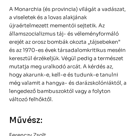
A Monarchia (és provincia) világát a vadászat,
a viseletek és a lovas alakjának
újraértelmezett mementói sejtetik. Az
államszocializmus táj- és véleményformáló
erejét az orosz bombák okozta „tájsebeken”
és az 1970-es évek társadalomkritikus meséin
keresztül érzékeljük. Végül pedig a természet
mutatja meg uralkodó arcát. A kérdés az,
hogy akarunk-e, kell-e és tudunk-e tanulni
még valamit a hangya- és darázskolóniáktól, a
lengedező bambuszoktól vagy a folyton
változó felhőktől.
Művész:
Ferenczy Zsolt