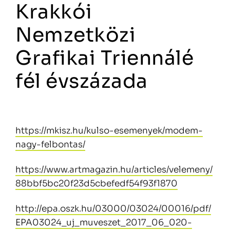
Krakkói
Nemzetközi
Grafikai Triennálé
fél évszázada
https://mkisz.hu/kulso-esemenyek/modem-
nagy-felbontas/
https://www.artmagazin.hu/articles/velemeny/
88bbf5bc20f23d5cbefedf54f93f1870
http://epa.oszk.hu/03000/03024/00016/pdf/
EPA03024_uj_muveszet_2017_06_020-