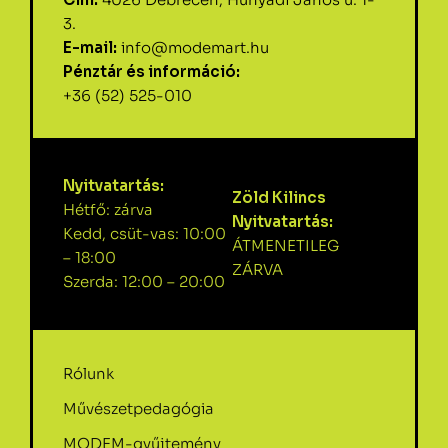
3.
E-mail:
info@modemart.hu
Pénztár és információ:
+36 (52) 525-010
Nyitvatartás:
Zöld Kilincs
Hétfő: zárva
Nyitvatartás:
Kedd, csüt-vas: 10:00
ÁTMENETILEG
– 18:00
ZÁRVA
Szerda: 12:00 – 20:00
Rólunk
Művészetpedagógia
MODEM-gyűjtemény