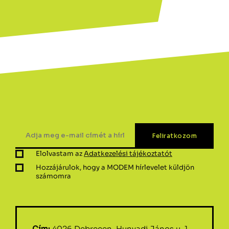
Elolvastam az
Adatkezelési tájékoztatót
Hozzájárulok, hogy a MODEM hírlevelet küldjön
számomra
Cím:
4026 Debrecen, Hunyadi János u. 1-