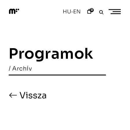
Skip
to
0
HU
EN
–
content
M
o
d
e
m
a
Programok
r
t
/ Archív
Vissza