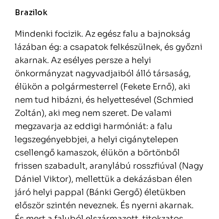
Brazilok
Mindenki focizik. Az egész falu a bajnokság
lázában ég: a csapatok felkészülnek, és győzni
akarnak. Az esélyes persze a helyi
önkormányzat nagyvadjaiból álló társaság,
élükön a polgármesterrel (Fekete Ernő), aki
nem tud hibázni, és helyettesével (Schmied
Zoltán), aki meg nem szeret. De valami
megzavarja az eddigi harmóniát: a falu
legszegényebbjei, a helyi cigánytelepen
csellengő kamaszok, élükön a börtönből
frissen szabadult, aranylábú rosszfiúval (Nagy
Dániel Viktor), mellettük a dekázásban élen
járó helyi pappal (Bánki Gergő) életükben
először szintén neveznek. És nyerni akarnak.
És mert a faluból elszármazott, titokzatos