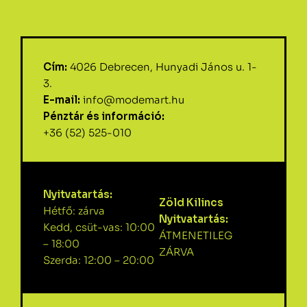
Cím:
4026 Debrecen, Hunyadi János u. 1-
3.
E-mail:
info@modemart.hu
Pénztár és információ:
+36 (52) 525-010
Nyitvatartás:
Zöld Kilincs
Hétfő: zárva
Nyitvatartás:
Kedd, csüt-vas: 10:00
ÁTMENETILEG
– 18:00
ZÁRVA
Szerda: 12:00 – 20:00