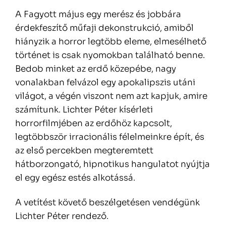
A Fagyott május egy merész és jobbára
érdekfeszítő műfaji dekonstrukció, amiből
hiányzik a horror legtöbb eleme, elmesélhető
történet is csak nyomokban található benne.
Bedob minket az erdő közepébe, nagy
vonalakban felvázol egy apokalipszis utáni
világot, a végén viszont nem azt kapjuk, amire
számítunk. Lichter Péter kísérleti
horrorfilmjében az erdőhöz kapcsolt,
legtöbbször irracionális félelmeinkre épít, és
az első percekben megteremtett
hátborzongató, hipnotikus hangulatot nyújtja
el egy egész estés alkotássá.
A vetítést követő beszélgetésen vendégünk
Lichter Péter rendező.