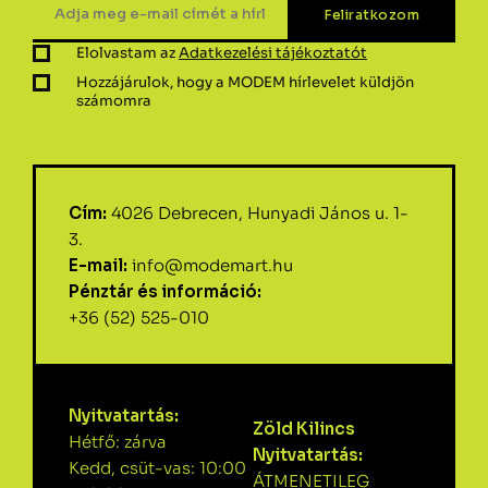
Elolvastam az
Adatkezelési tájékoztatót
Hozzájárulok, hogy a MODEM hírlevelet küldjön
számomra
Cím:
4026 Debrecen, Hunyadi János u. 1-
3.
E-mail:
info@modemart.hu
Pénztár és információ:
+36 (52) 525-010
Nyitvatartás:
Zöld Kilincs
Hétfő: zárva
Nyitvatartás:
Kedd, csüt-vas: 10:00
ÁTMENETILEG