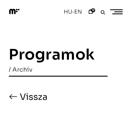
Skip
to
0
HU
EN
–
content
M
o
d
e
m
a
Programok
r
t
/ Archív
Vissza