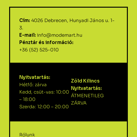
Cím:
4026 Debrecen, Hunyadi János u. 1-
3.
E-mail:
info@modemart.hu
Pénztár és információ:
+36 (52) 525-010
Nyitvatartás:
Zöld Kilincs
Hétfő: zárva
Nyitvatartás:
Kedd, csüt-vas: 10:00
ÁTMENETILEG
– 18:00
ZÁRVA
Szerda: 12:00 – 20:00
Rólunk