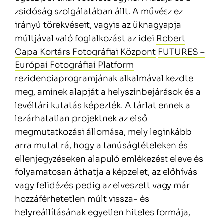
zsidóság szolgálatában állt. A művész ez
irányú törekvéseit, vagyis az üknagyapja
múltjával való foglalkozást az idei
Robert
Capa Kortárs Fotográfiai Központ
FUTURES –
Európai Fotográfiai Platform
rezidenciaprogramjának alkalmával kezdte
meg, aminek alapját a helyszínbejárások és a
levéltári kutatás képezték. A tárlat ennek a
lezárhatatlan projektnek az első
megmutatkozási állomása, mely leginkább
arra mutat rá, hogy a tanúságtételeken és
ellenjegyzéseken alapuló emlékezést eleve és
folyamatosan áthatja a képzelet, az előhívás
vagy felidézés pedig az elveszett vagy már
hozzáférhetetlen múlt vissza- és
helyreállításának egyetlen hiteles formája,