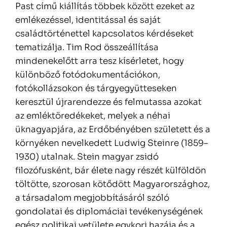
Past című kiállítás többek között ezeket az
emlékezéssel, identitással és saját
családtörténettel kapcsolatos kérdéseket
tematizálja. Tim Rod összeállítása
mindenekelőtt arra tesz kísérletet, hogy
különböző fotódokumentációkon,
fotókollázsokon és tárgyegyütteseken
keresztül újrarendezze és felmutassa azokat
az emléktöredékeket, melyek a néhai
üknagyapjára, az Erdőbényében született és a
környéken nevelkedett Ludwig Steinre (1859–
1930) utalnak. Stein magyar zsidó
filozófusként, bár élete nagy részét külföldön
töltötte, szorosan kötődött Magyarországhoz,
a társadalom megjobbításáról szóló
gondolatai és diplomáciai tevékenységének
egész politikai vetülete egykori hazája és a