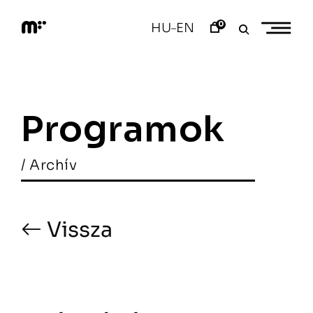
Skip
to
0
HU
EN
–
content
M
o
d
e
m
a
Programok
r
t
/ Archív
Vissza