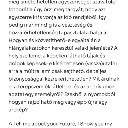
megismételhetetlen egyszeriséget szavatoló
fotográfia úgy őrzi meg tárgyát, hogy azt
egyszerre ki is vonja az idő rendjéből, így
pedig már mindig is a veszteség és
hozzáférhetetlenség tapasztalata hatja át.
Hogyan és közvetíthető-e egyáltalán a
hiányalakzatokon keresztül valaki jelenléte? A
hely szelleme, a képeken látható tájak és
dolgok képesek-e kísértetiesen (vissza)utalni
arra a múltra, ami csak sejthető, de teljes
bizonyosággal kézrekeríthetetlen? Mit árulnak
el a terepszemlék látleletei és az archívumok
adatai egy személyről? Ezekből a nyomokból
hogyan rajzolható meg vagy épp újra egy
arckép?
A Tell me about your Future, I Show you my