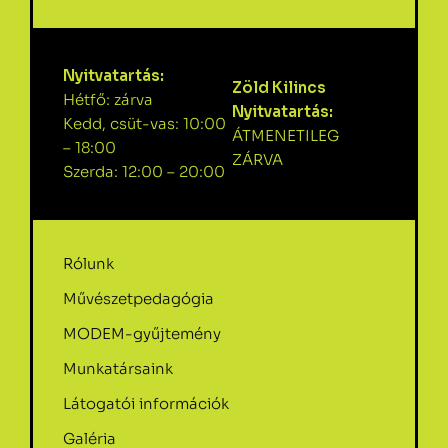
Nyitvatartás:
Zöld Kilincs
Hétfő: zárva
Nyitvatartás:
Kedd, csüt-vas: 10:00
ÁTMENETILEG
– 18:00
ZÁRVA
Szerda: 12:00 – 20:00
Rólunk
Művészetpedagógia
MODEM-gyűjtemény
Munkatársaink
Látogatói információk
Galéria