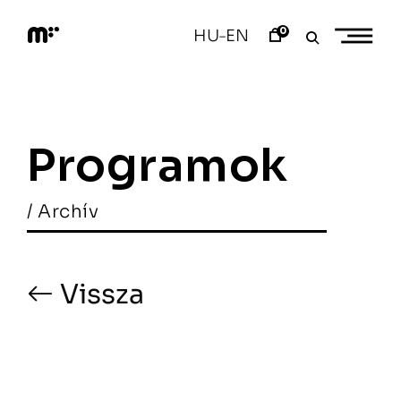
Skip
to
0
HU
EN
–
content
M
o
d
e
m
a
Programok
r
t
/ Archív
Vissza