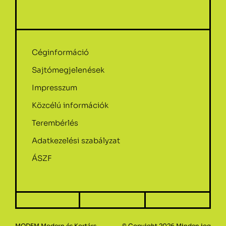
Céginformáció
Sajtómegjelenések
Impresszum
Közcélú információk
Terembérlés
Adatkezelési szabályzat
ÁSZF
MODEM Modern és Kortárs
© Copyight 2026.Minden jog