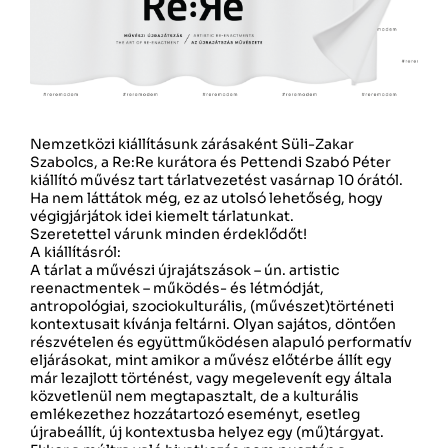
Nemzetközi kiállításunk zárásaként Süli-Zakar
Szabolcs, a Re:Re kurátora és Pettendi Szabó Péter
kiállító művész tart tárlatvezetést vasárnap 10 órától.
Ha nem láttátok még, ez az utolsó lehetőség, hogy
végigjárjátok idei kiemelt tárlatunkat.
Szeretettel várunk minden érdeklődőt!
A kiállításról:
A tárlat a művészi újrajátszások – ún. artistic
reenactmentek – működés- és létmódját,
antropológiai, szociokulturális, (művészet)történeti
kontextusait kívánja feltárni. Olyan sajátos, döntően
részvételen és együttműködésen alapuló performatív
eljárásokat, mint amikor a művész előtérbe állít egy
már lezajlott történést, vagy megelevenít egy általa
közvetlenül nem megtapasztalt, de a kulturális
emlékezethez hozzátartozó eseményt, esetleg
újrabeállít, új kontextusba helyez egy (mű)tárgyat.