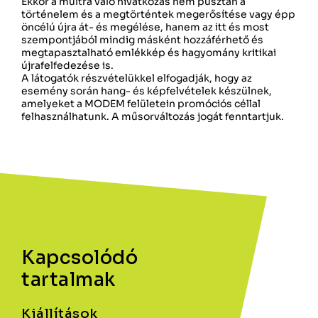
Ekkor a múltra való hivatkozás nem pusztán a
történelem és a megtörténtek megerősítése vagy épp
öncélú újra át- és megélése, hanem az itt és most
szempontjá­­ból mindig másként hozzáférhető és
megtapasztalható emlékkép és hagyomány kritikai
újrafelfedezése is.
A látogatók részvételükkel elfogadják, hogy az
esemény során hang- és képfelvételek készülnek,
amelyeket a MODEM felületein promóciós céllal
felhasználhatunk. A műsorváltozás jogát fenntartjuk.
Kapcsolódó
tartalmak
Kiállítások