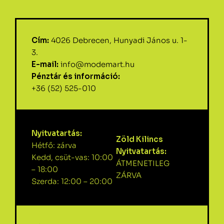
Cím:
4026 Debrecen, Hunyadi János u. 1-
3.
E-mail:
info@modemart.hu
Pénztár és információ:
+36 (52) 525-010
Nyitvatartás:
Zöld Kilincs
Hétfő: zárva
Nyitvatartás:
Kedd, csüt-vas: 10:00
ÁTMENETILEG
– 18:00
ZÁRVA
Szerda: 12:00 – 20:00