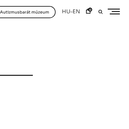
0
HU
EN
–
/Autizmusbarát múzeum