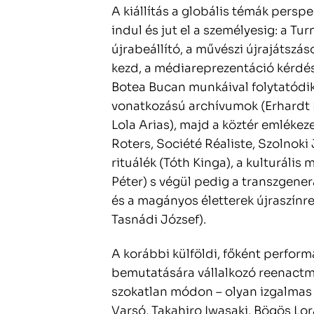
A kiállítás a globális témák perspekt
indul és jut el a személyesig: a Tu
újrabeállító, a művészi újrajátszá
kezd, a médiareprezentáció kérdés
Botea Bucan munkáival folytatódik
vonatkozású archívumok (Erhardt Mi
Lola Arias), majd a köztér emlékez
Roters, Société Réaliste, Szolnoki 
rituálék (Tóth Kinga), a kulturáli
Péter) s végül pedig a transzgene
és a magányos életterek újraszínrev
Tasnádi József).
A korábbi külföldi, főként perfor
bemutatására vállalkozó reenactme
szokatlan módon – olyan izgalmas l
Varsó, Takahiro Iwasaki, Bögös Lor