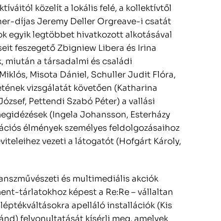
íváitól közelít a lokális felé, a kollektívtől
rner-díjas Jeremy Deller Orgreave-i csatát
sok egyik legtöbbet hivatkozott alkotásával
eit feszegető Zbigniew Libera és Irina
, miután a társadalmi és családi
klós, Misota Dániel, Schuller Judit Flóra,
etének vizsgálatát követően (Katharina
József, Pettendi Szabó Péter) a vallási
s megidézések (Ingela Johansson, Esterházy
rációs élmények személyes feldolgozásaihoz
iteleihez vezeti a látogatót (Hofgárt Károly,
manszművészeti és multimediális akciók
nt-tárlatokhoz képest a Re:Re – vállaltan
éptékváltásokra apelláló installációk (Kis
ánd) felvonultatását kísérli meg, amelyek