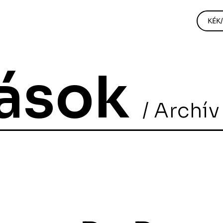
KÉK
tások
/ Archív