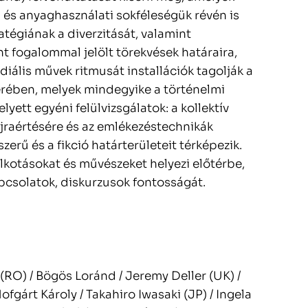
 és anyaghasználati sokféleségük révén is
atégiának a diverzitását, valamint
t fogalommal jelölt törekvések határaira,
diális művek ritmusát installációk tagolják a
rében, melyek mindegyike a történelmi
yett egyéni felülvizsgálatok: a kollektív
jraértésére és az emlékezéstechnikák
zerű és a fikció határterületeit térképezik.
alkotásokat és művészeket helyezi előtérbe,
apcsolatok, diskurzusok fontosságát.
 (RO) / Bögös Loránd / Jeremy Deller (UK) /
ofgárt Károly / Takahiro Iwasaki (JP) / Ingela