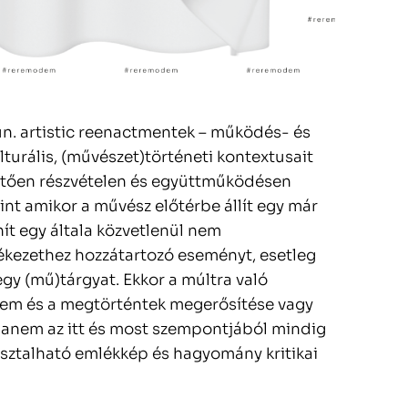
 ún. artistic reenactmentek – működés- és
lturális, (művészet)történeti kontextusait
döntően részvételen és együttműködésen
int amikor a művész előtérbe állít egy már
nít egy általa közvetlenül nem
lékezethez hozzátartozó eseményt, esetleg
egy (mű)tárgyat. Ekkor a múltra való
lem és a megtörténtek megerősítése vagy
hanem az itt és most szempontjá­­ból mindig
ztalható emlékkép és hagyomány kritikai