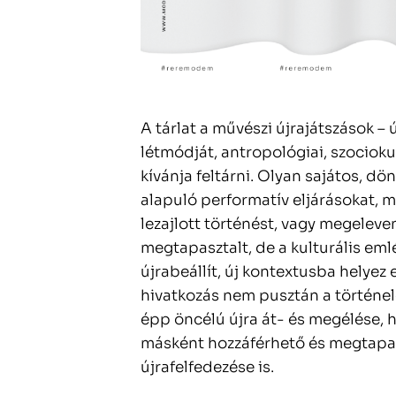
A tárlat a művészi újrajátszások –
létmódját, antropológiai, szocioku
kívánja feltárni. Olyan sajátos, 
alapuló performatív eljárásokat, m
lezajlott történést, vagy megeleve
megtapasztalt, de a kulturális em
újrabeállít, új kontextusba helyez 
hivatkozás nem pusztán a történe
épp öncélú újra át- és megélése, 
másként hozzáférhető és megtapas
újrafelfedezése is.