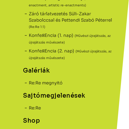
enactment, artistic re-enactments)
Záró tárlatvezetés Süli-Zakar
Szabolccsal és Pettendi Szabó Péterrel
(Re:Re 1:1)
KonfeЯEncia (1. nap)
(Művészi újrajátszás, az
újrajátszás művészete)
KonfeЯEncia (2. nap)
(Művészi újrajátszás, az
újrajátszás művészete)
Galériák
Re:Re megnyitó
Sajtómegjelenések
Re:Re
Shop