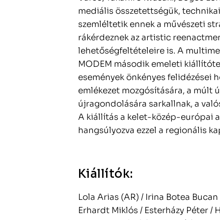
mediális összetettségük, technikai
szemléltetik ennek a művészeti str
rákérdeznek az artistic reenactmen
lehetőségfeltételeire is. A multime
MODEM második emeleti kiállítóte
események önkényes felidézései hel
emlékezet mozgósítására, a múlt ú
újragondolására sarkallnak, a valós
A kiállítás a kelet-közép-európai 
hangsúlyozva ezzel a regionális k
Kiállítók:
Lola Arias (AR) / Irina Botea Bucan
Erhardt Miklós / Esterházy Péter / H