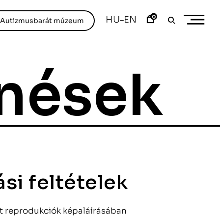
0
HU
EN
–
/Autizmusbarát múzeum
nések
si feltételek
ült reprodukciók képaláírásában