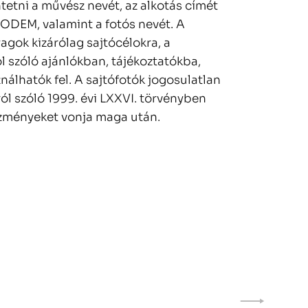
tetni a művész nevét, az alkotás címét
MODEM, valamint a fotós nevét. A
agok kizárólag sajtócélokra, a
ól szóló ajánlókban, tájékoztatókba,
ználhatók fel. A sajtófotók jogosulatlan
ról szóló 1999. évi LXXVI. törvényben
zményeket vonja maga után.