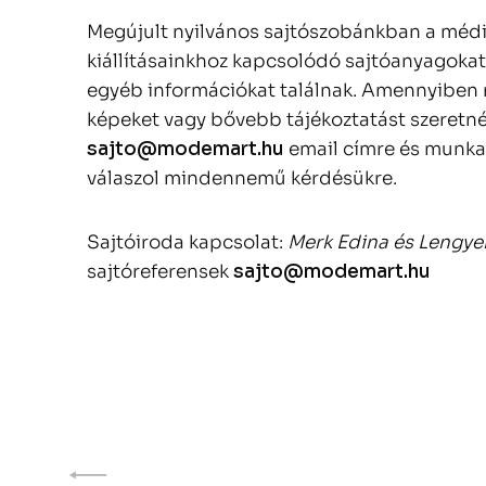
Megújult nyilvános sajtószobánkban a médi
kiállításainkhoz kapcsolódó sajtóanyagokat
egyéb információkat találnak. Amennyiben
képeket vagy bővebb tájékoztatást szeretnén
sajto@modemart.hu
email címre és munka
válaszol mindennemű kérdésükre.
Sajtóiroda kapcsolat:
Merk Edina és Lengye
sajtóreferensek
sajto@modemart.hu
Page