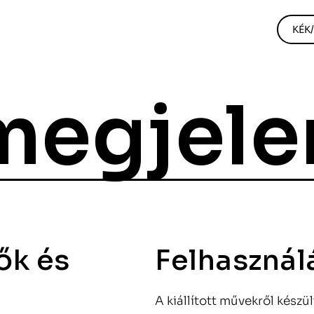
KÉK
megjele
ők és
Felhasználá
A kiállított művekről kész