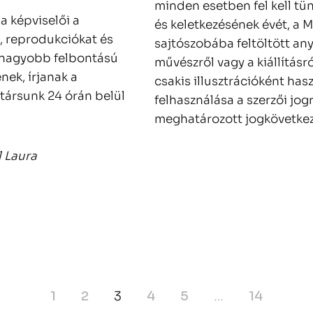
minden esetben fel kell tün
a képviselői a
és keletkezésének évét, a 
, reprodukciókat és
sajtószobába feltöltött any
 nagyobb felbontású
művészről vagy a kiállításr
ek, írjanak a
csakis illusztrációként has
társunk 24 órán belül
felhasználása a szerzői jog
meghatározott jogkövetke
l Laura
1
2
3
4
5
…
14