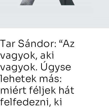
Tar Sándor: “Az
vagyok, aki
vagyok. Úgyse
lehetek más:
miért féljek hát
felfedezni, ki