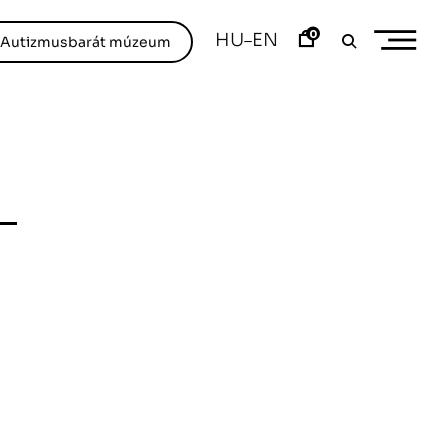
0
HU
EN
–
/Autizmusbarát múzeum