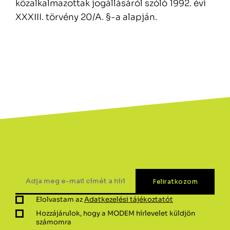
közalkalmazottak jogállásáról szóló 1992. évi
XXXIII. törvény 20/A. §-a alapján.
Elolvastam az
Adatkezelési tájékoztatót
Hozzájárulok, hogy a MODEM hírlevelet küldjön
számomra