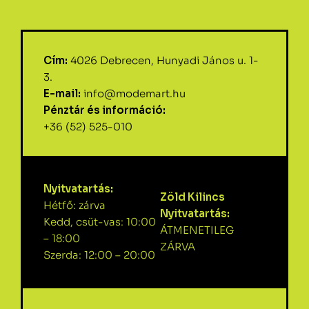
Cím:
4026 Debrecen, Hunyadi János u. 1-
3.
E-mail:
info@modemart.hu
Pénztár és információ:
+36 (52) 525-010
Nyitvatartás:
Zöld Kilincs
Hétfő: zárva
Nyitvatartás:
Kedd, csüt-vas: 10:00
ÁTMENETILEG
– 18:00
ZÁRVA
Szerda: 12:00 – 20:00