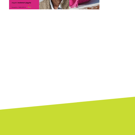
Bejegyzés
navigáció