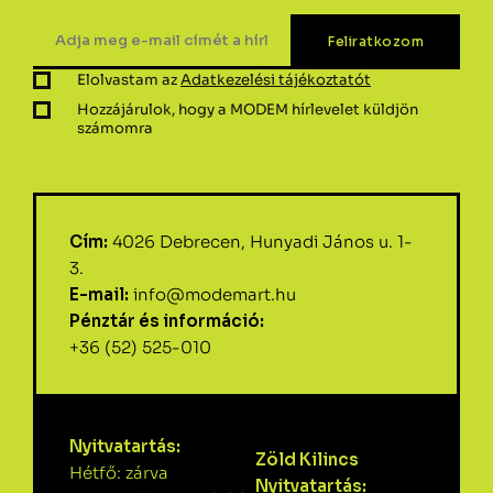
Elolvastam az
Adatkezelési tájékoztatót
Hozzájárulok, hogy a MODEM hírlevelet küldjön
számomra
Cím:
4026 Debrecen, Hunyadi János u. 1-
3.
E-mail:
info@modemart.hu
Pénztár és információ:
+36 (52) 525-010
Nyitvatartás:
Zöld Kilincs
Hétfő: zárva
Nyitvatartás: