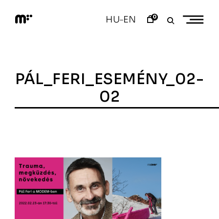
Skip
to
0
HU
EN
–
content
M
o
d
e
m
a
PÁL_FERI_ESEMÉNY_02-
r
t
02