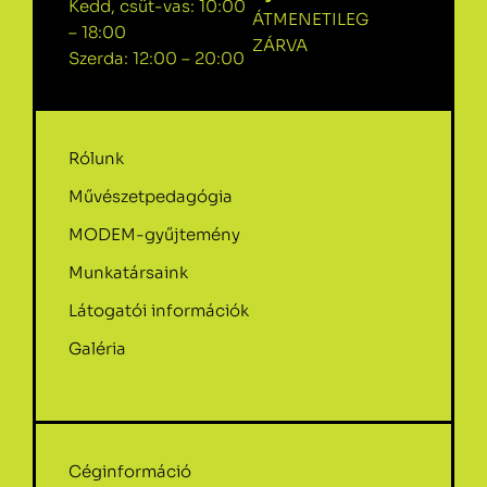
Kedd, csüt-vas: 10:00
ÁTMENETILEG
– 18:00
ZÁRVA
Szerda: 12:00 – 20:00
Rólunk
Művészetpedagógia
MODEM-gyűjtemény
Munkatársaink
Látogatói információk
Galéria
Céginformáció