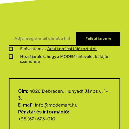
Elolvastam az
Adatkezelési tájékoztatót
Hozzájárulok, hogy a MODEM hírlevelet küldjön
számomra
Cím:
4026 Debrecen, Hunyadi János u. 1-
3.
E-mail:
info@modemart.hu
Pénztár és információ:
+36 (52) 525-010