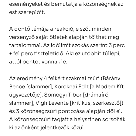
eseményeket és bemutatja a közönségnek az
est szereplőit.
A döntő témája a reakció, e szót minden
versenyző saját ötletek alapján tölthet meg
tartalommal. Az időlimit szokás szerint 3 perc
+ fél perc tiszteletidő. Aki ez utóbbit túllépi,
attól pontot vonnak le.
Az eredmény 4 felkért szakmai zsűri (Bárány
Bence [slammer], Koroknai Edit [a Modem Kft.
ügyvezetője], Somogyi Tibor [drámaíró,
slammer], Vigh Levente [kritikus, szerkesztő])
és 3 közönségzsűri pontozása alapján dől el.
A közönségzsűri tagjait
a helyszínen sorsolják
ki az önként jelentkezők közül.