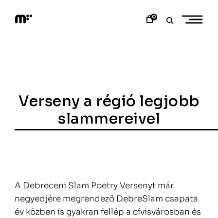
Skip
to
0
content
M
o
d
e
m
a
r
t
Verseny a régió legjobb
slammereivel
A Debreceni Slam Poetry Versenyt már
negyedjére megrendező DebreSlam csapata
év közben is gyakran fellép a cívisvárosban és