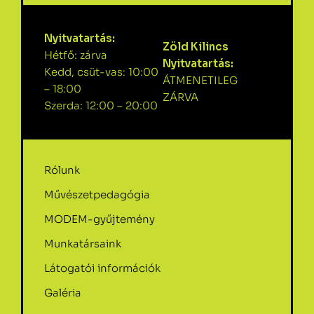
Nyitvatartás:
Zöld Kilincs
Hétfő: zárva
Nyitvatartás:
Kedd, csüt-vas: 10:00
ÁTMENETILEG
– 18:00
ZÁRVA
Szerda: 12:00 – 20:00
Rólunk
Művészetpedagógia
MODEM-gyűjtemény
Munkatársaink
Látogatói információk
Galéria