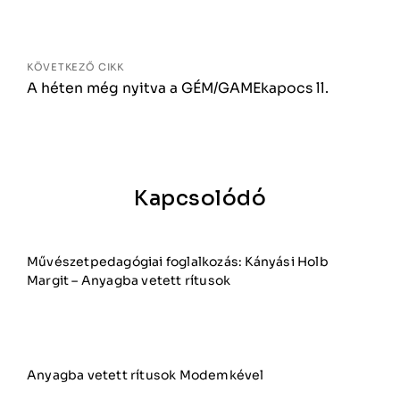
KÖVETKEZŐ CIKK
A héten még nyitva a GÉM/GAMEkapocs ll.
Kapcsolódó
Művészetpedagógiai foglalkozás: Kányási Holb
Margit – Anyagba vetett rítusok
Anyagba vetett rítusok Modemkével