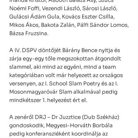
Irlanda Kristóf, Asbóth Balázs Asy, Szűcs
Noémi Foffi, Vezendi László, Sárosi László,
Gulácsi Ádám Gula, Kovács Eszter Csilla,
Mikos Ákos, Bakota Zalán, Pálfi Sándor Lomos,
Bázsa Fruzsina.
A IV. DSPV döntőjét Bárány Bence nyitja és
zárja egy-egy tőle megszokottan átgondolt
slammel, aki mind az egyéni, mind a team
kategóriában volt már helyezett az országos
versenyen, az I. School Slam Poetry és az I.
Mosonmagyaróvár Slam alkalmával pedig
mindkétszer 1. helyezést ért el.
A zenéről DRJ – Dr Juzztice (Dub Székház)
gondoskodik,
Megyesi-Horváth Borbála
pedig konferansziéként koordinálja az