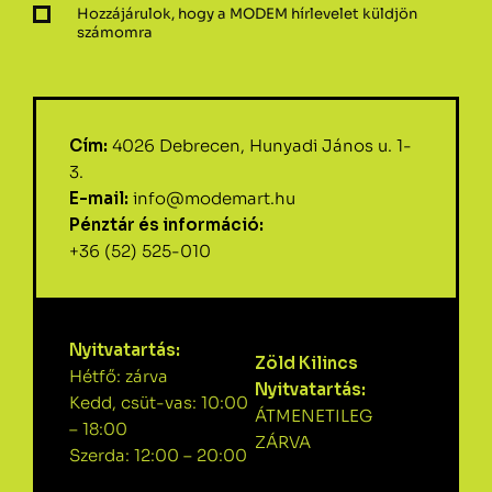
Hozzájárulok, hogy a MODEM hírlevelet küldjön
számomra
Cím:
4026 Debrecen, Hunyadi János u. 1-
3.
E-mail:
info@modemart.hu
Pénztár és információ:
+36 (52) 525-010
Nyitvatartás:
Zöld Kilincs
Hétfő: zárva
Nyitvatartás:
Kedd, csüt-vas: 10:00
ÁTMENETILEG
– 18:00
ZÁRVA
Szerda: 12:00 – 20:00