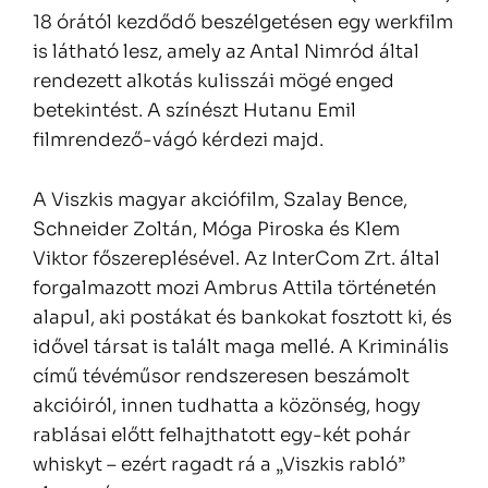
18 órától kezdődő beszélgetésen
egy werkfilm
is látható lesz, amely az Antal Nimród által
rendezett alkotás kulisszái mögé enged
betekintést. A színészt Hutanu Emil
filmrendező-vágó kérdezi majd.
A Viszkis magyar akciófilm, Szalay Bence,
Schneider Zoltán, Móga Piroska és Klem
Viktor főszereplésével. Az InterCom Zrt. által
forgalmazott mozi Ambrus Attila történetén
alapul, aki postákat és bankokat fosztott ki, és
idővel társat is talált maga mellé. A Kriminális
című tévéműsor rendszeresen beszámolt
akcióiról, innen tudhatta a közönség, hogy
rablásai előtt felhajthatott egy-két pohár
whiskyt – ezért ragadt rá a „Viszkis rabló”