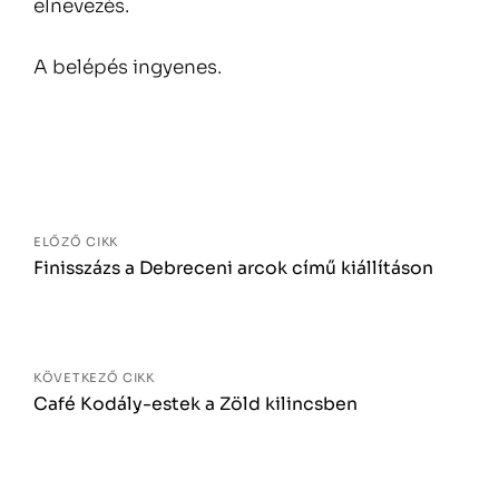
elnevezés.
A belépés ingyenes.
Bejegyzés
navigáció
ELŐZŐ CIKK
Finisszázs a Debreceni arcok című kiállításon
KÖVETKEZŐ CIKK
Café Kodály-estek a Zöld kilincsben