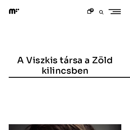
Skip
to
0
content
M
o
d
e
m
a
r
t
A Viszkis társa a Zöld
kilincsben