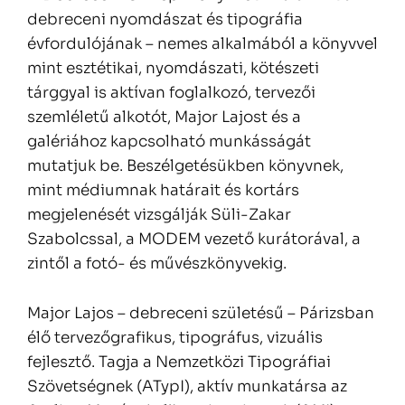
debreceni nyomdászat és tipográfia
évfordulójának – nemes alkalmából a könyvvel
mint esztétikai, nyomdászati, kötészeti
tárggyal is aktívan foglalkozó, tervezői
szemléletű alkotót, Major Lajost és a
galériához kapcsolható munkásságát
mutatjuk be. Beszélgetésükben könyvnek,
mint médiumnak határait és kortárs
megjelenését vizsgálják Süli-Zakar
Szabolcssal, a MODEM vezető kurátorával, a
zintől a fotó- és művészkönyvekig.
Major Lajos – debreceni születésű – Párizsban
élő tervezőgrafikus, tipográfus, vizuális
fejlesztő. Tagja a Nemzetközi Tipográfiai
Szövetségnek (ATypI), aktív munkatársa az