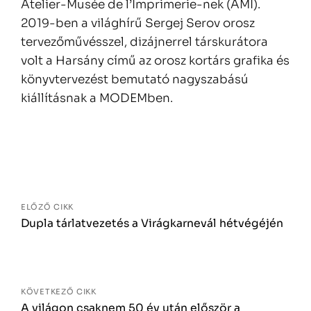
Atelier-Musée de l’Imprimerie-nek (AMI).
2019-ben a világhírű Sergej Serov orosz
tervezőművésszel, dizájnerrel társkurátora
volt a Harsány című az orosz kortárs grafika és
könyvtervezést bemutató nagyszabású
kiállításnak a MODEMben.
Bejegyzés
navigáció
ELŐZŐ CIKK
Dupla tárlatvezetés a Virágkarnevál hétvégéjén
KÖVETKEZŐ CIKK
A világon csaknem 50 év után először a