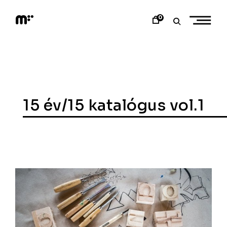
Skip
to
0
content
M
o
d
e
m
a
r
t
15 év/15 katalógus vol.1