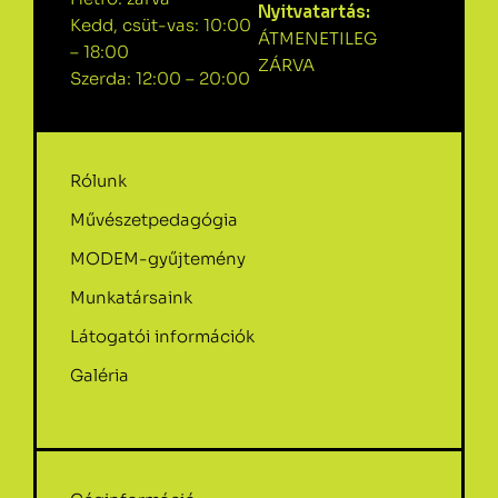
Nyitvatartás:
Kedd, csüt-vas: 10:00
ÁTMENETILEG
– 18:00
ZÁRVA
Szerda: 12:00 – 20:00
Rólunk
Művészetpedagógia
MODEM-gyűjtemény
Munkatársaink
Látogatói információk
Galéria