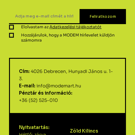
Elolvastam az
Adatkezelési tájékoztatót
Hozzájárulok, hogy a MODEM hírlevelet küldjön
számomra
Cím:
4026 Debrecen, Hunyadi János u. 1-
3.
E-mail:
info@modemart.hu
Pénztár és információ:
+36 (52) 525-010
Nyitvatartás:
Zöld Kilincs
Hétfő: zárva