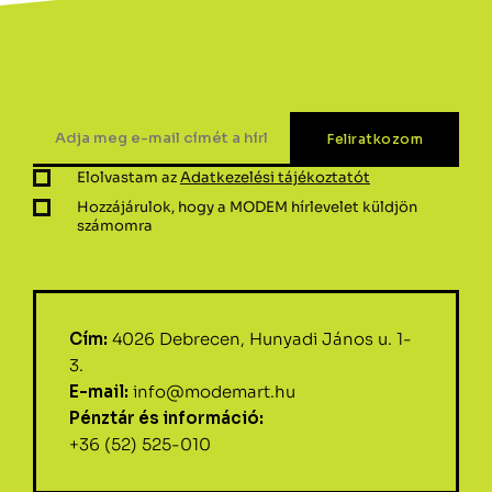
Elolvastam az
Adatkezelési tájékoztatót
Hozzájárulok, hogy a MODEM hírlevelet küldjön
számomra
Cím:
4026 Debrecen, Hunyadi János u. 1-
3.
E-mail:
info@modemart.hu
Pénztár és információ:
+36 (52) 525-010