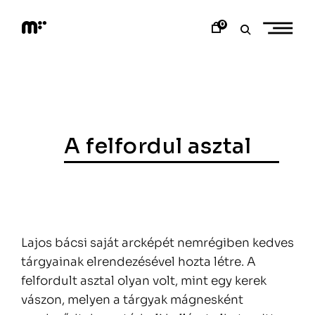
Skip
to
0
content
M
o
d
e
m
a
r
t
A felfordul asztal
Lajos bácsi saját arcképét nemrégiben kedves
tárgyainak elrendezésével hozta létre. A
felfordult asztal olyan volt, mint egy kerek
vászon, melyen a tárgyak mágnesként