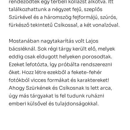
rendeződtek egy térbeli kollázst alkotva. Itt
találkozhattunk a négyzet fejű, szeplős
Szürkével és a háromszög fejformájú, szúrós,
fürkésző tekintetű Csíkossal, a két vonalzóval.
Mostanában nagytakarítás volt Lajos
bácsiéknál. Sok régi tárgy került elő, melyek
eddig csak eldugott helyeken porosodtak.
Ezeket lefotózta, így próbálta rendszerezni
őket. Hozz létre ezekből a fekete-fehér
fotókból vicces formákat és karaktereket!
Ahogy Szürkének és Csíkosnak is lett arca,
úgy más tárgyakat is fel tudunk ruházni
emberi külsővel és tulajdonságokkal.