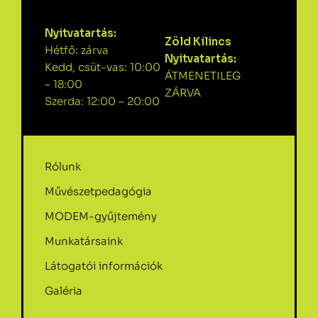
Nyitvatartás:
Zöld Kilincs
Hétfő: zárva
Nyitvatartás:
Kedd, csüt-vas: 10:00
ÁTMENETILEG
– 18:00
ZÁRVA
Szerda: 12:00 – 20:00
Rólunk
Művészetpedagógia
MODEM-gyűjtemény
Munkatársaink
Látogatói információk
Galéria