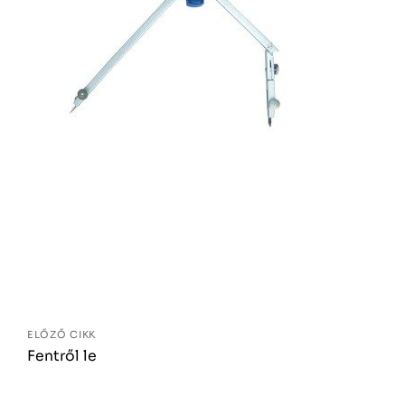
Bejegyzés
navigáció
ELŐZŐ CIKK
Fentről le