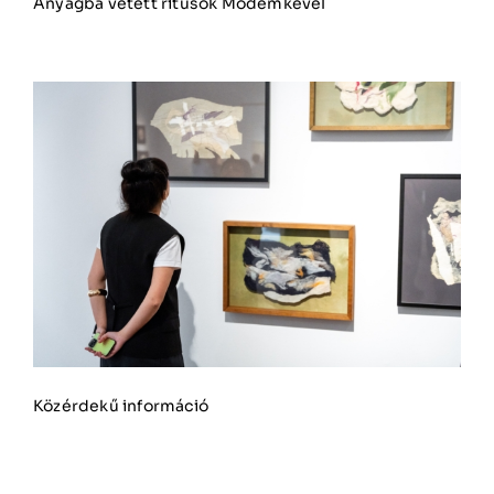
Anyagba vetett rítusok Modemkével
Közérdekű információ