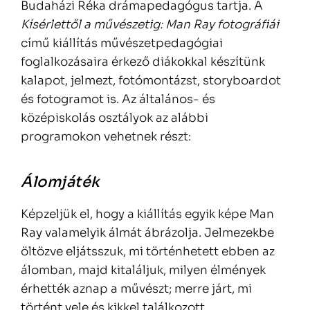
Budaházi Réka drámapedagógus tartja. A
Kísérlettől a művészetig: Man Ray fotográfiái
című kiállítás művészetpedagógiai
foglalkozásaira érkező diákokkal készítünk
kalapot, jelmezt, fotómontázst, storyboardot
és fotogramot is. Az általános- és
középiskolás osztályok az alábbi
programokon vehetnek részt:
Álomjáték
Képzeljük el, hogy a kiállítás egyik képe Man
Ray valamelyik álmát ábrázolja. Jelmezekbe
öltözve eljátsszuk, mi történhetett ebben az
álomban, majd kitaláljuk, milyen élmények
érhették aznap a művészt; merre járt, mi
történt vele és kikkel találkozott.