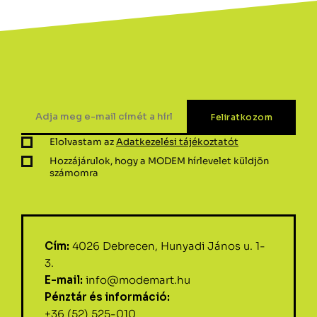
Elolvastam az
Adatkezelési tájékoztatót
Hozzájárulok, hogy a MODEM hírlevelet küldjön
számomra
Cím:
4026 Debrecen, Hunyadi János u. 1-
3.
E-mail:
info@modemart.hu
Pénztár és információ:
+36 (52) 525-010