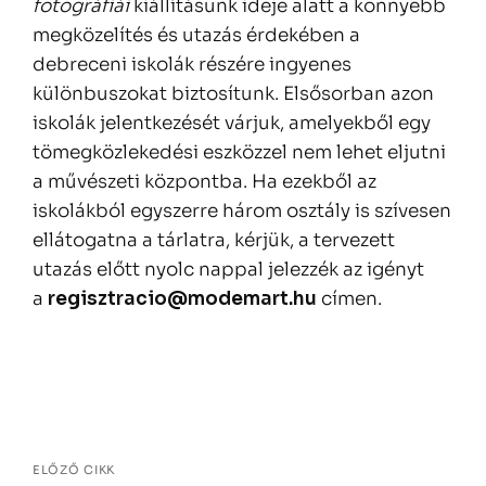
fotográfiái
kiállításunk ideje alatt a könnyebb
megközelítés és utazás érdekében a
debreceni iskolák részére ingyenes
különbuszokat biztosítunk. Elsősorban azon
iskolák jelentkezését várjuk, amelyekből egy
tömegközlekedési eszközzel nem lehet eljutni
a művészeti központba. Ha ezekből az
iskolákból egyszerre három osztály is szívesen
ellátogatna a tárlatra, kérjük, a tervezett
utazás előtt nyolc nappal jelezzék az igényt
a
regisztracio@modemart.hu
címen.
Bejegyzés
navigáció
ELŐZŐ CIKK