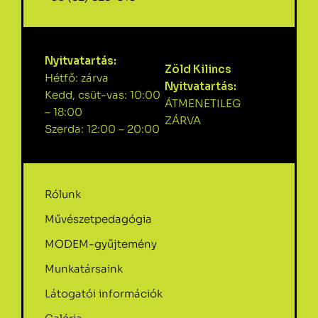
Nyitvatartás:
Zöld Kilincs
Hétfő: zárva
Nyitvatartás:
Kedd, csüt-vas: 10:00
ÁTMENETILEG
– 18:00
ZÁRVA
Szerda: 12:00 – 20:00
Rólunk
Művészetpedagógia
MODEM-gyűjtemény
Munkatársaink
Látogatói információk