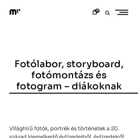
Skip
to
0
content
M
o
d
e
m
a
r
t
Fotólabor, storyboard,
fotómontázs és
fotogram – diákoknak
Világhírű fotók, portrék és történetek a 20.
század kiemelkedő évtizedeiből, évtizedeiről.