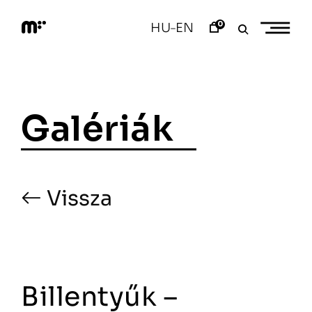
Skip
to
0
HU
EN
–
content
M
o
d
e
m
a
Galériák
r
t
Vissza
Billentyűk –