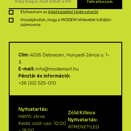
Elolvastam az
Adatkezelési tájékoztatót
Hozzájárulok, hogy a MODEM hírlevelet küldjön
számomra
Cím:
4026 Debrecen, Hunyadi János u. 1-
3.
E-mail:
info@modemart.hu
Pénztár és információ:
+36 (52) 525-010
Nyitvatartás:
Zöld Kilincs
Hétfő: zárva
Nyitvatartás:
Kedd, csüt-vas: 10:00
ÁTMENETILEG
– 18:00