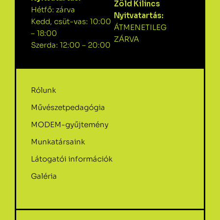
Zöld Kilincs
Hétfő: zárva
Nyitvatartás:
Kedd, csüt-vas: 10:00
ÁTMENETILEG
– 18:00
ZÁRVA
Szerda: 12:00 – 20:00
Rólunk
Művészetpedagógia
MODEM-gyűjtemény
Munkatársaink
Látogatói információk
Galéria