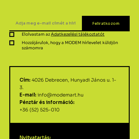
Elolvastam az
Adatkezelési tájékoztatót
Hozzájárulok, hogy a MODEM hírlevelet küldjön
számomra
Cím:
4026 Debrecen, Hunyadi János u. 1-
3.
E-mail:
info@modemart.hu
Pénztár és információ:
+36 (52) 525-010
Nyitvatartás: