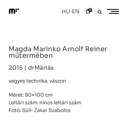
Skip
to
0
HU
EN
–
content
M
o
d
e
m
a
Magda Marinko Arnolf Reiner
r
t
műtermében
2015 |
drMáriás
vegyes technika, vászon
Méret: 80×100 cm
Leltári szám: nincs leltári szám
Fotó: Süli-Zakar Szabolcs