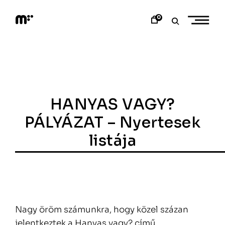
Skip
to
0
content
M
o
d
e
m
a
r
t
HANYAS VAGY?
PÁLYÁZAT – Nyertesek
listája
Nagy öröm számunkra, hogy közel százan
jelentkeztek a Hanyas vagy? című