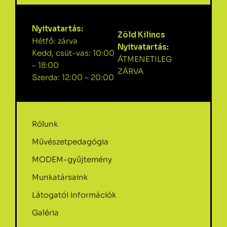
Nyitvatartás:
Zöld Kilincs
Hétfő: zárva
Nyitvatartás:
Kedd, csüt-vas: 10:00
ÁTMENETILEG
– 18:00
ZÁRVA
Szerda: 12:00 – 20:00
Rólunk
Művészetpedagógia
MODEM-gyűjtemény
Munkatársaink
Látogatói információk
Galéria