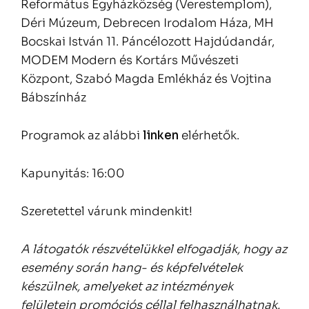
Református Egyházközség (Verestemplom),
Déri Múzeum, Debrecen Irodalom Háza, MH
Bocskai István 11. Páncélozott Hajdúdandár,
MODEM Modern és Kortárs Művészeti
Központ, Szabó Magda Emlékház és Vojtina
Bábszínház
Programok az alábbi
linken
elérhetők.
Kapunyitás: 16:00
Szeretettel várunk mindenkit!
A látogatók részvételükkel elfogadják, hogy az
esemény során hang- és képfelvételek
készülnek, amelyeket az intézmények
felületein promóciós céllal felhasználhatnak.