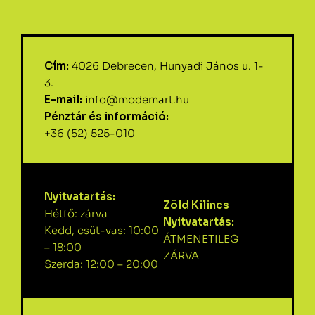
Cím:
4026 Debrecen, Hunyadi János u. 1-
3.
E-mail:
info@modemart.hu
Pénztár és információ:
+36 (52) 525-010
Nyitvatartás:
Zöld Kilincs
Hétfő: zárva
Nyitvatartás:
Kedd, csüt-vas: 10:00
ÁTMENETILEG
– 18:00
ZÁRVA
Szerda: 12:00 – 20:00