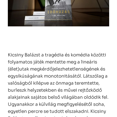
Kicsiny Balázst a tragédia és komédia közötti
folyamatos játék mentette meg a lineáris
(élet)utak megkérdőjelezhetetlenségének és
egysíkúságának monotonitásától. Látszólag a
valóságból kilépve az önmaga teremtette,
burleszk helyzetekben és művei rejtőzködő
alakjainak sajátos belső világában oldódik fel.
Ugyanakkor a külvilág megfigyelésétől soha,
egyetlen percre se tudott elszakadni. Kicsiny