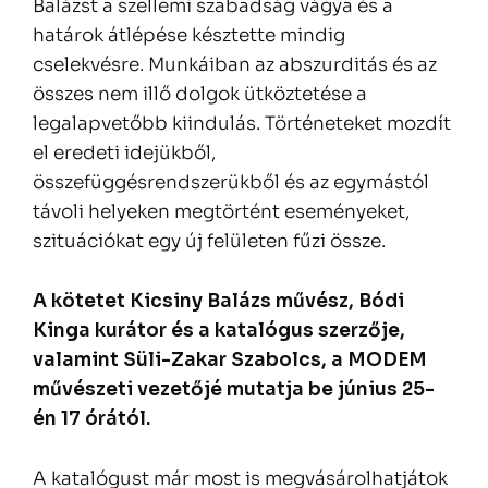
Balázst a szellemi szabadság vágya és a
határok átlépése késztette mindig
cselekvésre. Munkáiban az abszurditás és az
összes nem illő dolgok ütköztetése a
legalapvetőbb kiindulás. Történeteket mozdít
el eredeti idejükből,
összefüggésrendszerükből és az egymástól
távoli helyeken megtörtént eseményeket,
szituációkat egy új felületen fűzi össze.
A kötetet Kicsiny Balázs művész, Bódi
Kinga kurátor és a katalógus szerzője,
valamint Süli-Zakar Szabolcs, a MODEM
művészeti vezetőjé mutatja be június 25-
én 17 órától.
A katalógust már most is megvásárolhatjátok