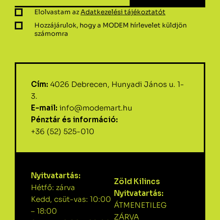
Elolvastam az
Adatkezelési tájékoztatót
Hozzájárulok, hogy a MODEM hírlevelet küldjön
számomra
Cím:
4026 Debrecen, Hunyadi János u. 1-
3.
E-mail:
info@modemart.hu
Pénztár és információ:
+36 (52) 525-010
Nyitvatartás:
Zöld Kilincs
Hétfő: zárva
Nyitvatartás:
Kedd, csüt-vas: 10:00
ÁTMENETILEG
– 18:00
ZÁRVA