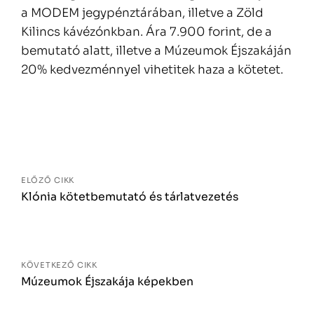
a MODEM jegypénztárában, illetve a Zöld
Kilincs kávézónkban. Ára 7.900 forint, de a
bemutató alatt, illetve a Múzeumok Éjszakáján
20% kedvezménnyel vihetitek haza a kötetet.
Bejegyzés
navigáció
ELŐZŐ CIKK
Klónia kötetbemutató és tárlatvezetés
KÖVETKEZŐ CIKK
Múzeumok Éjszakája képekben