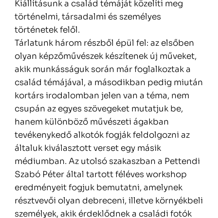
Kiállításunk a család témáját közelíti meg
történelmi, társadalmi és személyes
történetek felől.
Tárlatunk három részből épül fel: az elsőben
olyan képzőművészek készítenek új műveket,
akik munkásságuk során már foglalkoztak a
család témájával, a másodikban pedig miután
kortárs irodalomban jelen van a téma, nem
csupán az egyes szövegeket mutatjuk be,
hanem különböző művészeti ágakban
tevékenykedő alkotók fogják feldolgozni az
általuk kiválasztott verset egy másik
médiumban. Az utolsó szakaszban a Pettendi
Szabó Péter által tartott féléves workshop
eredményeit fogjuk bemutatni, amelynek
résztvevői olyan debreceni, illetve környékbeli
személyek, akik érdeklődnek a családi fotók