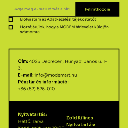
Elolvastam az
Adatkezelési tájékoztatót
Hozzájárulok, hogy a MODEM hírlevelet küldjön
számomra
Cím:
4026 Debrecen, Hunyadi János u. 1-
3.
E-mail:
info@modemart.hu
Pénztár és információ:
+36 (52) 525-010
Nyitvatartás:
Zöld Kilincs
Hétfő: zárva
Nyitvatartás: