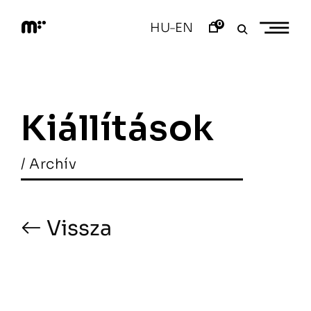
Skip
to
0
HU
EN
–
content
M
o
d
e
m
a
Kiállítások
r
t
/ Archív
Vissza