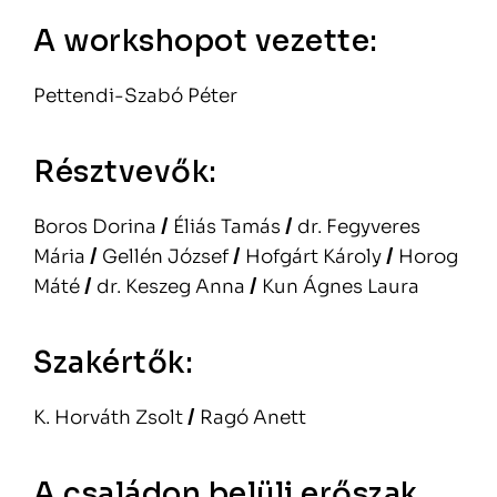
A workshopot vezette:
Pettendi-Szabó Péter
Résztvevők:
Boros Dorina
/
Éliás Tamás
/
dr. Fegyveres
Mária
/
Gellén József
/
Hofgárt Károly
/
Horog
Máté
/
dr. Keszeg Anna
/
Kun Ágnes Laura
Szakértők:
K. Horváth Zsolt
/
Ragó Anett
A családon belüli erőszak