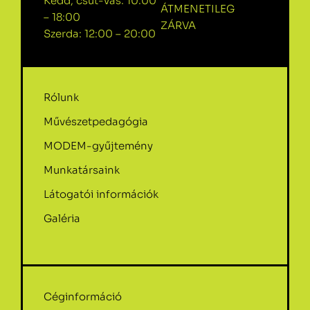
Kedd, csüt-vas: 10:00
ÁTMENETILEG
– 18:00
ZÁRVA
Szerda: 12:00 – 20:00
Rólunk
Művészetpedagógia
MODEM-gyűjtemény
Munkatársaink
Látogatói információk
Galéria
Céginformáció