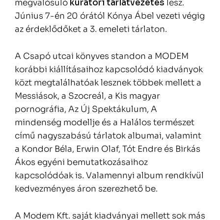
megvalósuló
kurátori tárlatvezetés
lesz.
Június 7-én 20 órától Kónya Ábel vezeti végig
az érdeklődőket a 3. emeleti tárlaton.
A Csapó utcai könyves standon a MODEM
korábbi kiállításaihoz kapcsolódó kiadványok
közt megtalálhatóak lesznek többek mellett a
Messiások, a Szocreál, a Kis magyar
pornográfia, Az Új Spektákulum, A
mindenség modellje és a Halálos természet
című nagyszabású tárlatok albumai, valamint
a Kondor Béla, Erwin Olaf, Tót Endre és Birkás
Ákos egyéni bemutatkozásaihoz
kapcsolódóak is. Valamennyi album rendkívül
kedvezményes áron szerezhető be.
A Modem Kft. saját kiadványai mellett sok más