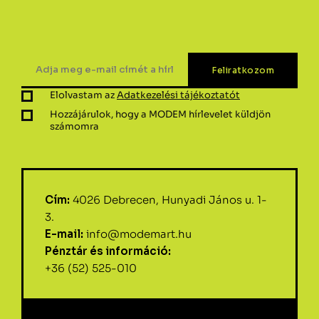
Elolvastam az
Adatkezelési tájékoztatót
Hozzájárulok, hogy a MODEM hírlevelet küldjön
számomra
Cím:
4026 Debrecen, Hunyadi János u. 1-
3.
E-mail:
info@modemart.hu
Pénztár és információ:
+36 (52) 525-010