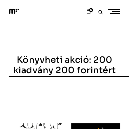
Skip
to
0
content
M
o
d
e
m
a
r
t
Könyvheti akció: 200
kiadvány 200 forintért