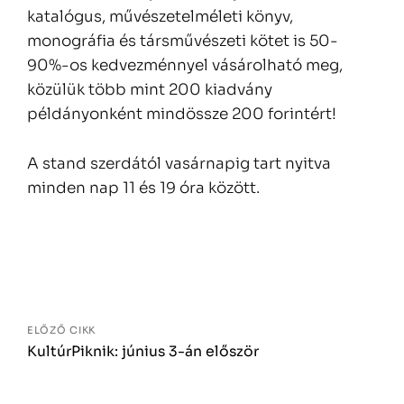
katalógus, művészetelméleti könyv,
monográfia és társművészeti kötet is 50-
90%-os kedvezménnyel vásárolható meg,
közülük több mint 200 kiadvány
példányonként mindössze 200 forintért!
A stand szerdától vasárnapig tart nyitva
minden nap 11 és 19 óra között.
Bejegyzés
navigáció
ELŐZŐ CIKK
KultúrPiknik: június 3-án először