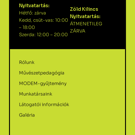
Nyitvatartás:
Zöld Kilincs
Hétfő: zárva
Nyitvatartás:
Kedd, csüt-vas: 10:00
ÁTMENETILEG
– 18:00
ZÁRVA
Szerda: 12:00 – 20:00
Rólunk
Művészetpedagógia
MODEM-gyűjtemény
Munkatársaink
Látogatói információk
Galéria