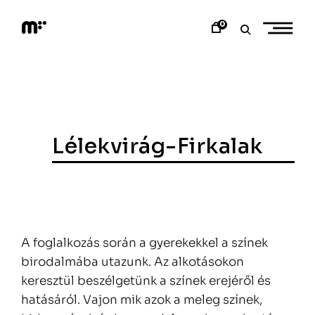
Skip
to
0
content
M
o
d
e
m
a
r
t
Lélekvirág-Firkalak
A foglalkozás során a gyerekekkel a színek
birodalmába utazunk. Az alkotásokon
keresztül beszélgetünk a színek erejéről és
hatásáról. Vajon mik azok a meleg színek,