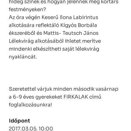
hideg színek és hogyan jelennek meg kortárs
festményeken?
Az óra végén Keserű Ilona Labirintus
alkotására reflektáló Kígyós Borbála
ékszeréből és Mattis- Teutsch János
Lélekvirág alkotásából ihletet merítve
mindenki elkészítheti saját lélekvirág
nyakláncát.
Szeretettel várjuk minden második vasárnap
a 6-9 éves gyerekeket FIRKALAK című
foglalkozásunkra!
Időpont
2017.03.05. 10:00