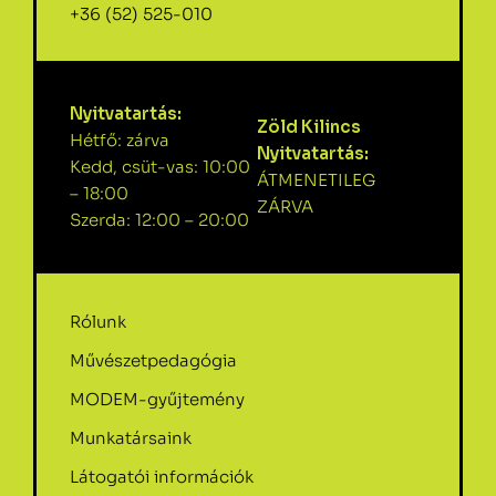
+36 (52) 525-010
Nyitvatartás:
Zöld Kilincs
Hétfő: zárva
Nyitvatartás:
Kedd, csüt-vas: 10:00
ÁTMENETILEG
– 18:00
ZÁRVA
Szerda: 12:00 – 20:00
Rólunk
Művészetpedagógia
MODEM-gyűjtemény
Munkatársaink
Látogatói információk