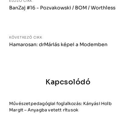
ELŐZŐ CIKK
BanZaj #16 - Pozvakowski / BOM / Worthless
KÖVETKEZŐ CIKK
Hamarosan: drMáriás képei a Modemben
Kapcsolódó
Művészetpedagógiai foglalkozás: Kányási Holb
Margit – Anyagba vetett rítusok