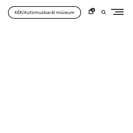
0
KÉK/Autizmusbarát múzeum