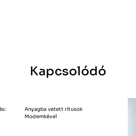
Kapcsolódó
ás:
Anyagba vetett rítusok
Modemkével