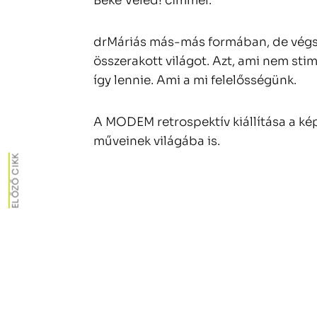
Béke Veled! címmel.
drMáriás más-más formában, de végső 
összerakott világot. Azt, ami nem stim
így lennie. Ami a mi felelősségünk.
A MODEM retrospektív kiállítása a ké
műveinek világába is.
ELŐZŐ CIKK
Bejegyzés
navigáció