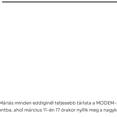
drMáriás minden eddiginél teljesebb tárlata a MODE
tba, ahol március 11-én 17 órakor nyílik meg a nagykö