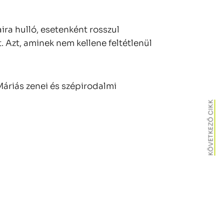
ra hulló, esetenként rosszul
. Azt, aminek nem kellene feltétlenül
áriás zenei és szépirodalmi
KÖVETKEZŐ CIKK