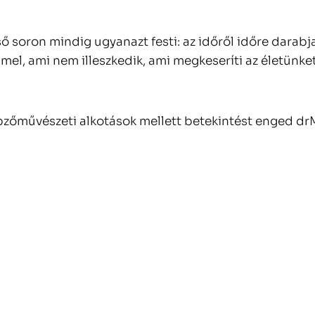
soron mindig ugyanazt festi: az időről időre darabjai
mel, ami nem illeszkedik, ami megkeseríti az életünket
pzőművészeti alkotások mellett betekintést enged drM