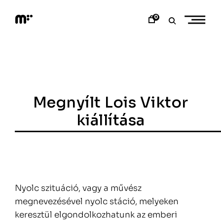
Skip
to
0
content
M
o
d
e
m
a
r
t
Megnyílt Lois Viktor
kiállítása
Nyolc szituáció, vagy a művész
megnevezésével nyolc stáció, melyeken
keresztül elgondolkozhatunk az emberi