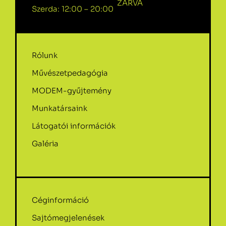
ZÁRVA
Szerda: 12:00 – 20:00
Rólunk
Művészetpedagógia
MODEM-gyűjtemény
Munkatársaink
Látogatói információk
Galéria
Céginformáció
Sajtómegjelenések