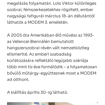
megalázás folyamatán. Lois Viktor különleges
szobrai, fémszerkezetekhez rögzített, ember
nagyságú fafigurái március 18-án délutántól
láthatók a MODEM 3. emeletén.
A 2005 óta Amerikában élő művész az 1993-
as Velencei Biennálén bemutatott
hangszerszobrai révén vált nemzetközileg
elismertté. Az emberi szabadság
korlátozására reflektáló legújabb szériája
több mint tíz éve formálódik – a folyamatosan
bővülő műtárgy-együttesnek most a MODEM
ad otthont.
A kiállítás április 30-ig látható.