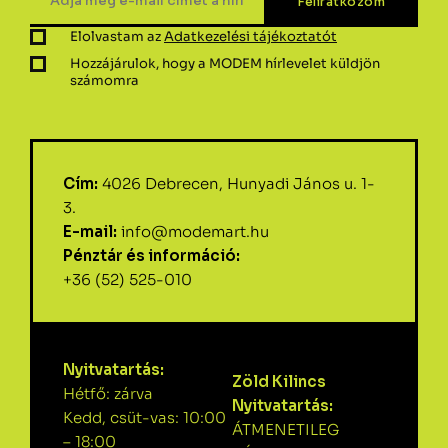
Elolvastam az
Adatkezelési tájékoztatót
Hozzájárulok, hogy a MODEM hírlevelet küldjön
számomra
Cím:
4026 Debrecen, Hunyadi János u. 1-
3.
E-mail:
info@modemart.hu
Pénztár és információ:
+36 (52) 525-010
Nyitvatartás:
Zöld Kilincs
Hétfő: zárva
Nyitvatartás:
Kedd, csüt-vas: 10:00
ÁTMENETILEG
– 18:00