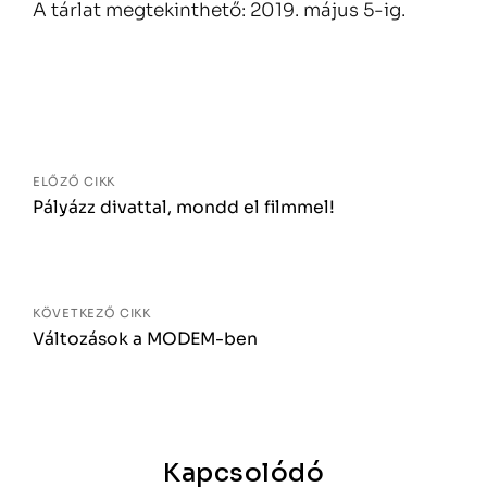
A tárlat megtekinthető: 2019. május 5-ig.
Bejegyzés
navigáció
ELŐZŐ CIKK
Pályázz divattal, mondd el filmmel!
KÖVETKEZŐ CIKK
Változások a MODEM-ben
Kapcsolódó