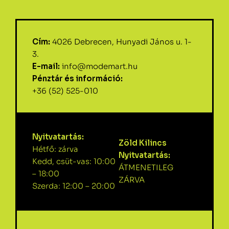
Cím:
4026 Debrecen, Hunyadi János u. 1-
3.
E-mail:
info@modemart.hu
Pénztár és információ:
+36 (52) 525-010
Nyitvatartás:
Zöld Kilincs
Hétfő: zárva
Nyitvatartás:
Kedd, csüt-vas: 10:00
ÁTMENETILEG
– 18:00
ZÁRVA
Szerda: 12:00 – 20:00