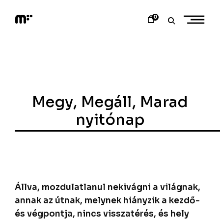
Skip
to
0
content
M
o
d
e
m
a
r
t
Megy, Megáll, Marad
nyitónap
Állva, mozdulatlanul nekivágni a világnak,
annak az útnak, melynek hiányzik a kezdő-
és végpontja, nincs visszatérés, és hely