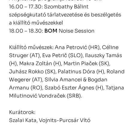
16.00 – 17.30: Szombathy Bálint
szépségkutató tárlatvezetése és beszélgetés
a kiállító művészekkel
18.00 – 18.30:
BOM
Noise Session
Kiállító művészek: Ana Petrović (HR), Céline
Struger (AT), Eva Petrič (SLO), Ilauszky Tamás
(H), Makra Zoltán (H), Martin Piaček (SK),
Juhász Rokko (SK), Palatinus Dóra (H), Roland
Wegerer (AT), Silvia Amancei & Bogdan
Armanu (RO), Szabó Eszter Ágnes (H), Tatjana
Milutinović Vondraček (SRB).
Kurátorok:
Szalai Kata, Vojnits-Purcsár Vító