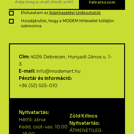
Elolvastam az
Adatkezelési tájékoztatót
Hozzájárulok, hogy a MODEM hírlevelet küldjön
számomra
Cím:
4026 Debrecen, Hunyadi János u. 1-
3.
E-mail:
info@modemart.hu
Pénztár és információ:
+36 (52) 525-010
Nyitvatartás:
Zöld Kilincs
Hétfő: zárva
Nyitvatartás:
Kedd, csüt-vas: 10:00
ÁTMENETILEG
– 18:00