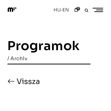
Skip
to
0
HU
EN
–
content
M
o
d
e
m
a
Programok
r
t
/ Archív
Vissza